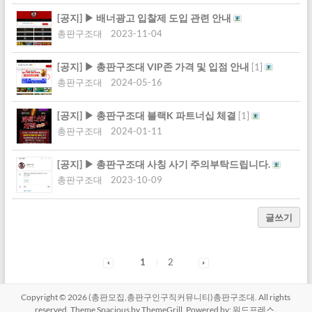
[공지]
▶ 배너광고 입찰제 도입 관련 안내
총판구조대
2023-11-04
[공지]
▶ 총판구조대 VIP존 가격 및 입점 안내
[
1
]
총판구조대
2024-05-16
[공지]
▶ 총판구조대 블랙K 파트너십 체결
[
1
]
총판구조대
2024-01-11
[공지]
▶ 총판구조대 사칭 사기 주의부탁드립니다.
총판구조대
2023-10-09
글쓰기
1
2
Copyright © 2026
(총판모집,총판구인구직커뮤니티)총판구조대
. All rights
reserved. Theme
Spacious
by ThemeGrill. Powered by:
워드프레스
.