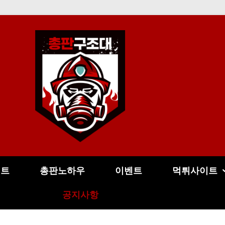
이트
총판노하우
이벤트
먹튀사이트
공지사항