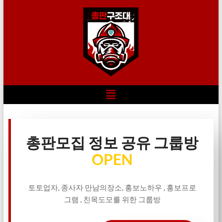
총판모집 정보 공유 그룹방
OPEN
토토업자, 종사자 만남의장소, 홍보노하우 , 홍보프로
그램 , 친목도모를 위한 그룹방