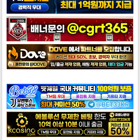
도브총판모집