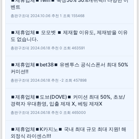
벤트
총판구조대
|
2024.10.06
|
추천 1
|
조회 155468
⏹제휴업체⏹ 모모벳 ⏹ 제재할 이유도, 제재받을 이유
도 없습니다.
총판구조대
|
2024.06.18
|
추천 0
|
조회 463591
⏹제휴업체⏹bet38⏹ 유벤투스 공식스폰서 최대 50%
커미션!!
총판구조대
|
2024.06.18
|
추천 -2
|
조회 457898
⏹제휴업체⏹도브(DOVE)⏹ 커미션 최대 50%, 초보/
경력자 우대환영, 입출 제재 X, 베팅 제재X
총판구조대
|
2024.06.18
|
추천 0
|
조회 465000
⏹제휴업체⏹K카지노⏹ 국내 최대 규모 최대 지원! 해
외정식 라이센스!!!