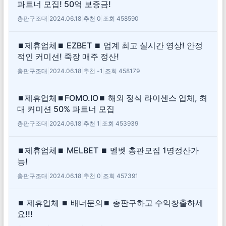
파트너 모집! 50억 보증금!
총판구조대
|
2024.06.18
|
추천 0
|
조회 458590
⏹제휴업체⏹ EZBET ⏹ 업계 최고 실시간 영상! 안정
적인 커미션! 죽장 매주 정산!
총판구조대
|
2024.06.18
|
추천 -1
|
조회 458179
⏹제휴업체⏹FOMO.IO⏹ 해외 정식 라이센스 업체, 최
대 커미션 50% 파트너 모집
총판구조대
|
2024.06.18
|
추천 1
|
조회 453939
⏹제휴업체⏹ MELBET ⏹ 멜벳 총판모집 1명정산가
능!
총판구조대
|
2024.06.18
|
추천 0
|
조회 457391
⏹ 제휴업체 ⏹ 배너문의⏹ 총판구하고 수익창출하세
요!!!