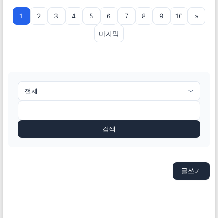
1
2
3
4
5
6
7
8
9
10
»
마지막
검색
글쓰기