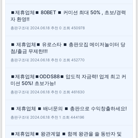
⏹제휴업체⏹ 80BET ⏹ 커미션 최대 50% , 초보/경력
자 환영!!
총판구조대
|
2024.06.18
|
추천 0
|
조회 450978
⏹ 제휴업체⏹ 유로스타 ⏹ 총판모집 메이저놀이터 당
첨/출금 무제한!!!
총판구조대
|
2024.06.18
|
추천 0
|
조회 452770
⏹제휴업체⏹ODDS88⏹ 압도적 자금력! 업계 최고 커
미션 50%! 초보가능!
총판구조대
|
2024.06.18
|
추천 0
|
조회 461630
⏹ 제휴업체 ⏹ 배너문의 ⏹ 총판으로 수익창출하세요!
총판구조대
|
2024.06.18
|
추천 1
|
조회 444196
⏹제휴업체⏹ 왕관계열 ⏹ 함께 왕관을 쓸 동반자 및