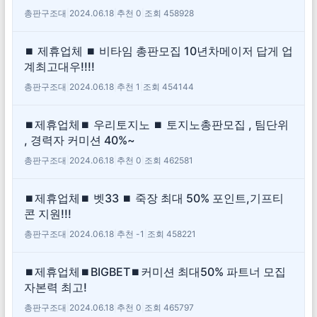
총판구조대
|
2024.06.18
|
추천 0
|
조회 458928
⏹ 제휴업체 ⏹ 비타임 총판모집 10년차메이저 답게 업
계최고대우!!!!
총판구조대
|
2024.06.18
|
추천 1
|
조회 454144
⏹제휴업체⏹ 우리토지노 ⏹ 토지노총판모집 , 팀단위
, 경력자 커미션 40%~
총판구조대
|
2024.06.18
|
추천 0
|
조회 462581
⏹제휴업체⏹ 벳33 ⏹ 죽장 최대 50% 포인트,기프티
콘 지원!!!
총판구조대
|
2024.06.18
|
추천 -1
|
조회 458221
⏹제휴업체⏹BIGBET⏹커미션 최대50% 파트너 모집
자본력 최고!
총판구조대
|
2024.06.18
|
추천 0
|
조회 465797