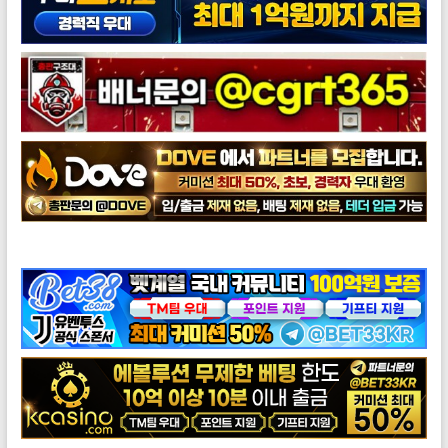
도브총판모집