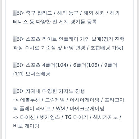
▒B▷ 축구 잡리그 / 해외 농구 / 해외 하키 / 해외
테니스 등 다양한 전 세계 경기들 등록
▒B▷ 스포츠 라이브 인플레이 게임 발매(경기 진행
과정 수시로 기준점 및 배당 변경 / 조합배팅 가능)
▒B▷ 스포츠 4폴더(1.04) / 6폴더(1.06) / 9폴더
(1.11) 보너스배당
▒B▷ 자체내 다양한 카지노 진행
-> 에볼루션 / 드림게임 / 아시아게이밍 / 프라그마
틱 플레이 라이브 / WM / 마이크로게이밍
-> 타이산 / 벳게임스 / TG 타이거 / 셱시카지노 /
비보 게이밍