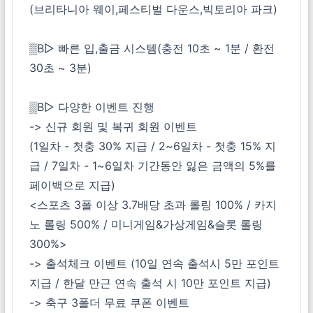
(브리타니아 웨이,페스티벌 다운스,빅토리아 파크)
▒B▷ 빠른 입,출금 시스템(충전 10초 ~ 1분 / 환전
30초 ~ 3분)
▒B▷ 다양한 이벤트 진행
-> 신규 회원 및 복귀 회원 이벤트
(1일차 - 첫충 30% 지급 / 2~6일차 - 첫충 15% 지
급 / 7일차 - 1~6일차 기간동안 잃은 금액의 5%를
페이백으로 지급)
<스포츠 3폴 이상 3.7배당 초과 롤링 100% / 카지
노 롤링 500% / 미니게임&가상게임&슬롯 롤링
300%>
-> 출석체크 이벤트 (10일 연속 출석시 5만 포인트
지급 / 한달 만근 연속 출석 시 10만 포인트 지급)
-> 축구 3폴더 무료 쿠폰 이벤트