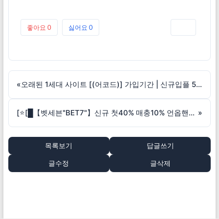
좋아요
0
싫어요
0
인쇄
«
오래된 1세대 사이트 [(어코드)] 가입기간 | 신규입플 5+5 | 업계최고배당
[⭐️[█【벳세븐"BET7"】신규 첫40% 매충10% 언옵핸디1.90 콤프지급█]⭐️]
»
목록보기
답글쓰기
글수정
글삭제