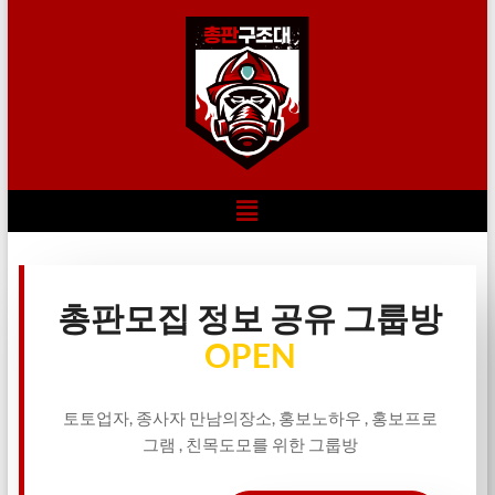
총판모집 정보 공유 그룹방
OPEN
토토업자, 종사자 만남의장소, 홍보노하우 , 홍보프로
그램 , 친목도모를 위한 그룹방