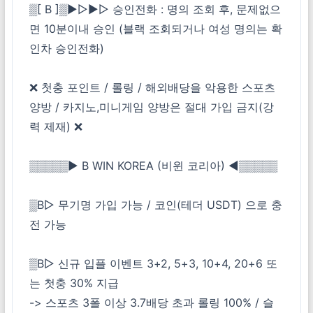
▒[ B ]▒▶▷▶▷ 승인전화 : 명의 조회 후, 문제없으
면 10분이내 승인 (블랙 조회되거나 여성 명의는 확
인차 승인전화)
❌ 첫충 포인트 / 롤링 / 해외배당을 악용한 스포츠
양방 / 카지노,미니게임 양방은 절대 가입 금지(강
력 제재) ❌
▒▒▒▒▒▶ B WIN KOREA (비윈 코리아) ◀▒▒▒▒▒
▒B▷ 무기명 가입 가능 / 코인(테더 USDT) 으로 충
전 가능
▒B▷ 신규 입플 이벤트 3+2, 5+3, 10+4, 20+6 또
는 첫충 30% 지급
-> 스포츠 3폴 이상 3.7배당 초과 롤링 100% / 슬