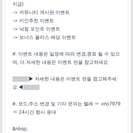
지급)
-> 커뮤니티 게시판 이벤트
-> 지인추천 이벤트
-> 낙첨 포인트 이벤트
-> 보너스 플러스 배당 이벤트
#. 이벤트 내용은 일정에 따라 변경,종료 될 수 있으
며, 더 자세한 내용은 이벤트 란을 참고하세요
▒▒▒▒▒▶ 자세한 내용은 이벤트 란을 참고해주세
요 ◀▒▒▒▒▒
#. 코드,주소 변경 및 기타 문의는 텔레 ☞ vno7979
☜ 24시간 항시 응대
&nbsp;