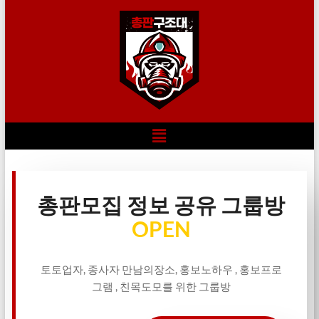
총판모집 정보 공유 그룹방
OPEN
토토업자, 종사자 만남의장소, 홍보노하우 , 홍보프로
그램 , 친목도모를 위한 그룹방