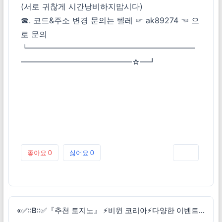
(서로 귀찮게 시간낭비하지맙시다)
☎. 코드&주소 변경 문의는 텔레 ☞ ak89274 ☜ 으
로 문의
┗━━━━━━━━━━━━━━━━━━━━━
━━━━━━━━━━━━━━☆━┛
좋아요
0
싫어요
0
인쇄
«
✅::B::✅『추천 토지노』 ⚡️비윈 코리아⚡️다양한 이벤트[검증완료]✅::B::✅