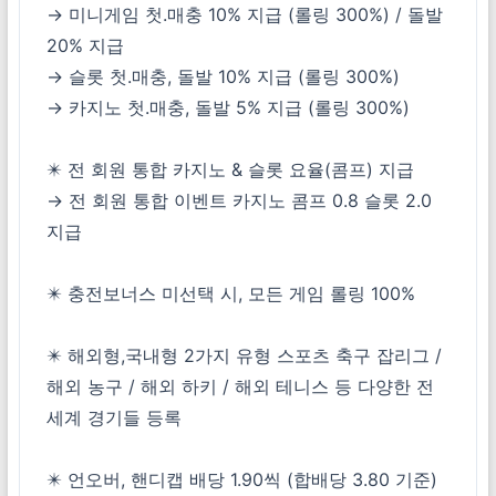
→ 미니게임 첫.매충 10% 지급 (롤링 300%) / 돌발
20% 지급
→ 슬롯 첫.매충, 돌발 10% 지급 (롤링 300%)
→ 카지노 첫.매충, 돌발 5% 지급 (롤링 300%)
✴️ 전 회원 통합 카지노 & 슬롯 요율(콤프) 지급
→ 전 회원 통합 이벤트 카지노 콤프 0.8 슬롯 2.0
지급
✴️ 충전보너스 미선택 시, 모든 게임 롤링 100%
✴️ 해외형,국내형 2가지 유형 스포츠 축구 잡리그 /
해외 농구 / 해외 하키 / 해외 테니스 등 다양한 전
세계 경기들 등록
✴️ 언오버, 핸디캡 배당 1.90씩 (합배당 3.80 기준)