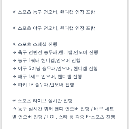
✴️ 스포츠 농구 언오버, 핸디캡 연장 포함
✴️ 스포츠 야구 언오버, 핸디캡 연장 포함
✴️ 스포츠 스페셜 진행
→ 축구 전반전 승무패,핸디캡,언오버 진행
→ 농구 1쿼터 핸디캡,언오버 진행
→ 야구 5이닝 승무패,언오버, 핸디캡 진행
→ 배구 1세트 언오버, 핸디캡 진행
→ 하키 1P 승무패,언오버 진행
✴️ 스포츠 라이브 실시간 진행
→ 농구 실시간 쿼터 핸디 언오버 진행 / 배구 세트
별 언오버 진행 / LOL, 스타 등 각종 E-스포츠 진행