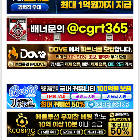
도브총판모집