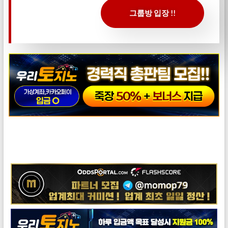
그룹방 입장 !!