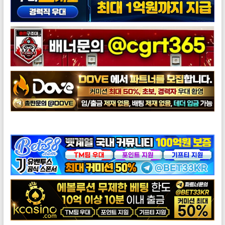
도브총판모집