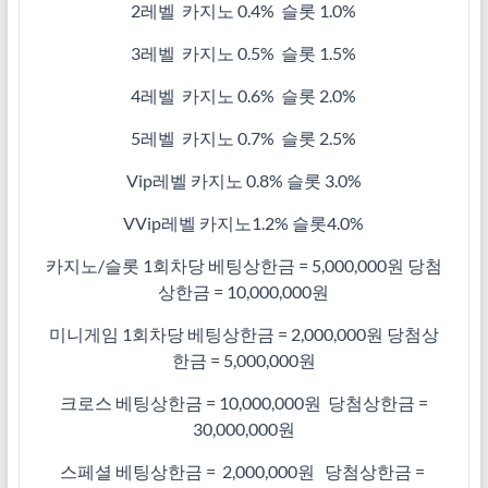
2레벨 카지노 0.4% 슬롯 1.0%
3레벨 카지노 0.5% 슬롯 1.5%
4레벨 카지노 0.6% 슬롯 2.0%
5레벨 카지노 0.7% 슬롯 2.5%
Vip레벨 카지노 0.8% 슬롯 3.0%
VVip레벨 카지노1.2% 슬롯4.0%
카지노/슬롯 1회차당 베팅상한금 = 5,000,000원 당첨
상한금 = 10,000,000원
미니게임 1회차당 베팅상한금 = 2,000,000원 당첨상
한금 = 5,000,000원
크로스 베팅상한금 = 10,000,000원 당첨상한금 =
30,000,000원
스페셜 베팅상한금 = 2,000,000원 당첨상한금 =