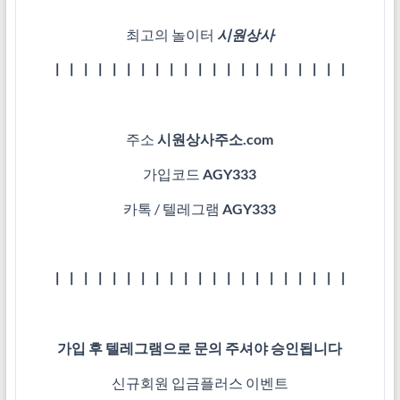
최고의 놀이터
시원상사
ㅣㅣㅣㅣㅣㅣㅣㅣㅣㅣㅣㅣㅣㅣㅣㅣㅣㅣㅣㅣㅣ
주소
시원상사주소.com
가입코드
AGY333
카톡 / 텔레그램
AGY333
ㅣㅣㅣㅣㅣㅣㅣㅣㅣㅣㅣㅣㅣㅣㅣㅣㅣㅣㅣㅣㅣ
가입 후 텔레그램으로 문의 주셔야 승인됩니다
신규회원 입금플러스 이벤트