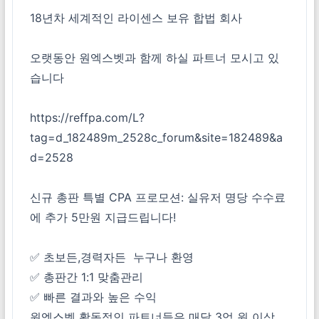
18년차 세계적인 라이센스 보유 합법 회사
오랫동안 원엑스벳과 함께 하실 파트너 모시고 있
습니다
https://reffpa.com/L?
tag=d_182489m_2528c_forum&site=182489&a
d=2528
신규 총판 특별 CPA 프로모션: 실유저 명당 수수료
에 추가 5만원 지급드립니다!
✅ 초보든,경력자든 누구나 환영
✅ 총판간 1:1 맞춤관리
✅ 빠른 결과와 높은 수익
원엑스벳 활동적인 파트너들은 매달 3억 원 이상