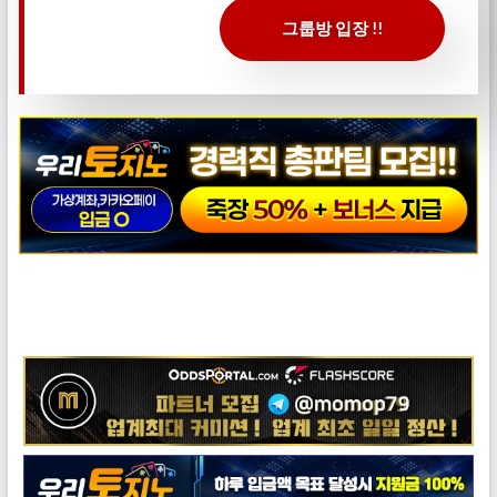
그룹방 입장 !!