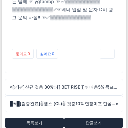
는 텔레 ☞ ygfambp ☜ ✅▒▒▒▒▒▒▒▒▒▒▒
▒▒▒▒▒▒▒▒▒▒▒▒▒✅☞베너 입점 및 문자 D비 광
고 문의 사절!! ☜✅▒▒▒▒▒▒▒▒▒▒▒▒▒​
좋아요
0
싫어요
0
인쇄
«
[✅[✅]신규 첫충 30%✨[[ BET RISE ]]✨ 매충5% 콤프(요율)지급[✅[✅]
█✴️█[검증완료]✌️챔스 (CL)✌️ 첫충10% 연장미포 단폴OK █✴️█
»
목록보기
답글쓰기