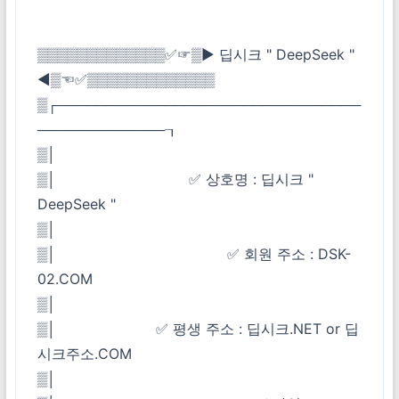
▒▒▒▒▒▒▒▒▒▒▒▒▒✅☞▒▶ 딥시크 " DeepSeek "
◀▒☜✅▒▒▒▒▒▒▒▒▒▒▒▒▒
▒┌───────────────────────────────
─────────────┒
▒│
▒│ ✅ 상호명 : 딥시크 "
DeepSeek "
▒│
▒│ ✅ 회원 주소 : DSK-
02.COM
▒│
▒│ ✅ 평생 주소 : 딥시크.NET or 딥
시크주소.COM
▒│