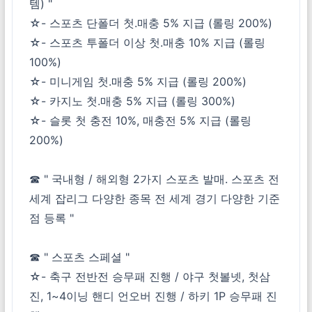
템) "
☆- 스포츠 단폴더 첫.매충 5% 지급 (롤링 200%)
☆- 스포츠 투폴더 이상 첫.매충 10% 지급 (롤링
100%)
☆- 미니게임 첫.매충 5% 지급 (롤링 200%)
☆- 카지노 첫.매충 5% 지급 (롤링 300%)
☆- 슬롯 첫 충전 10%, 매충전 5% 지급 (롤링
200%)
☎ " 국내형 / 해외형 2가지 스포츠 발매. 스포츠 전
세계 잡리그 다양한 종목 전 세계 경기 다양한 기준
점 등록 "
☎ " 스포츠 스페셜 "
☆- 축구 전반전 승무패 진행 / 야구 첫볼넷, 첫삼
진, 1~4이닝 핸디 언오버 진행 / 하키 1P 승무패 진