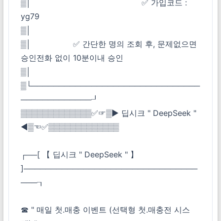
▒│ ✅ 가입코드 :
yg79
▒│
▒│ ✅ 간단한 명의 조회 후, 문제없으면
승인전화 없이 10분이내 승인
▒│
▒└───────────────────────────────
─────────────┚
▒▒▒▒▒▒▒▒▒▒▒▒▒✅☞▒▶ 딥시크 " DeepSeek "
◀▒☜✅▒▒▒▒▒▒▒▒▒▒▒▒▒
┌──[ 【 딥시크 " DeepSeek " 】
]────────────────────────────────
───┒
☎ " 매일 첫.매충 이벤트 (선택형 첫.매충전 시스