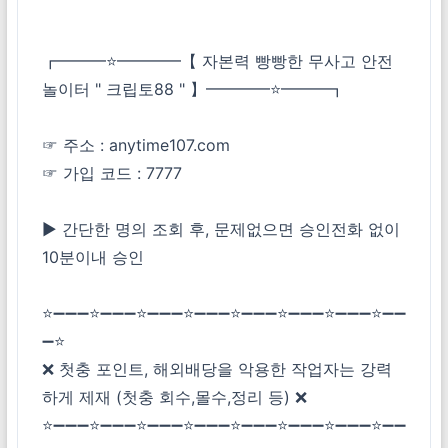
┏━━━⭐️━━━━【 자본력 빵빵한 무사고 안전
놀이터 " 크립토88 " 】━━━━⭐️━━━┓
☞ 주소 : anytime107.com
☞ 가입 코드 : 7777
▶ 간단한 명의 조회 후, 문제없으면 승인전화 없이
10분이내 승인
⭐️➖➖➖⭐️➖➖➖⭐️➖➖➖⭐️➖➖➖⭐️➖➖➖⭐️➖➖➖⭐️➖➖➖⭐️➖➖
➖⭐️
❌ 첫충 포인트, 해외배당을 악용한 작업자는 강력
하게 제재 (첫충 회수,몰수,정리 등) ❌
⭐️➖➖➖⭐️➖➖➖⭐️➖➖➖⭐️➖➖➖⭐️➖➖➖⭐️➖➖➖⭐️➖➖➖⭐️➖➖