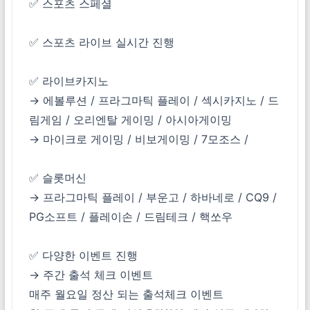
✅ 스포츠 스페셜
✅ 스포츠 라이브 실시간 진행
✅ 라이브카지노
→ 에볼루션 / 프라그마틱 플레이 / 섹시카지노 / 드
림게임 / 오리엔탈 게이밍 / 아시아게이밍
→ 마이크로 게이밍 / 비보게이밍 / 7모조스 /
✅ 슬롯머신
→ 프라그마틱 플레이 / 부운고 / 하바네로 / CQ9 /
PG소프트 / 플레이손 / 드림테크 / 핵쏘우
✅ 다양한 이벤트 진행
→ 주간 출석 체크 이벤트
매주 월요일 정산 되는 출석체크 이벤트