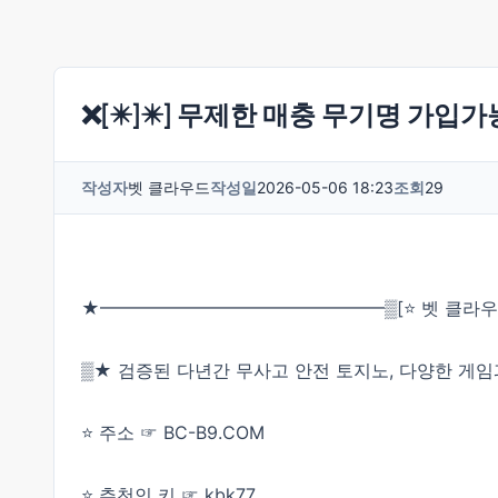
❌[✴️]✴️] 무제한 매충 무기명 가입가능 :
작성자
벳 클라우드
작성일
2026-05-06 18:23
조회
29
★━━━━━━━━━━━━━━━━▒[⭐ 벳 클라우드 
▒★ 검증된 다년간 무사고 안전 토지노, 다양한 게임
⭐️ 주소 ☞ BC-B9.COM
⭐️ 추천인 키 ☞ kbk77