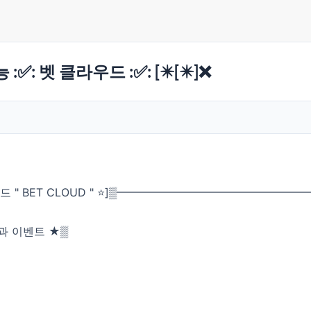
✅: 벳 클라우드 :✅: [✴️[✴️]❌
" BET CLOUD " ⭐]▒━━━━━━━━━━━━━━━━━
과 이벤트 ★▒