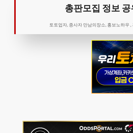
총판모집 정보 공
토토업자, 종사자 만남의장소, 홍보노하우 ,