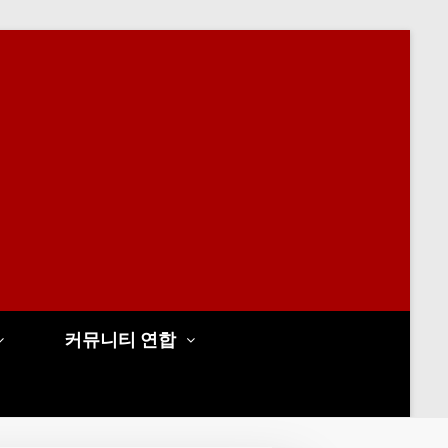
커뮤니티 연합