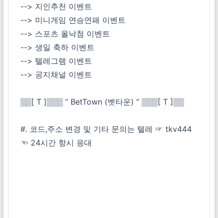
--> 지인추천 이벤트
--> 미니게임 연승연패 이벤트
--> 스포츠 올낙첨 이벤트
--> 생일 축하 이벤트
--> 텔레그램 이벤트
--> 공지채널 이벤트
▒▒[ T ]▒▒▒ “ BetTown (벳타운) ” ▒▒▒[ T ]▒▒
#. 코드,주소 변경 및 기타 문의는 텔레 ☞ tkv444
☜ 24시간 항시 응대