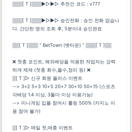
▒▒▒[ T ]▒▒▒▶▷▶▷ 추천인 코드 : v777
▒▒▒[ T ]▒▒▒▶▷▶▷ 승인전화 : 승인 전화 없습니
다. 간단한 명의 조회 후, 5분이내 승인완료
▒▒[ T ]▒▒▒ “ BetTown (벳타운) ” ▒▒▒[ T ]▒▒
❌ 첫충 포인트, 해외배당을 악용한 작업자는 강력
하게 제재 (첫충 회수,몰수,정리 등) ❌
▒[ T ]▷ 신규 회원 플러스 이벤트
--> 3+2 5+3 10+5 20+7 30+10 50+15 (스포츠
각배당 1.4 이상, 3폴더 이상 이용가능)
--> 미니게임 입플 참여시 롤링 500% (카지노 이
용 참여 불가)
▒[ T ]▷ 매일 첫,매충 이벤트