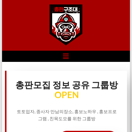
총판모집 정보 공유 그룹방
OPEN
토토업자, 종사자 만남의장소, 홍보노하우 , 홍보프로
그램 , 친목도모를 위한 그룹방