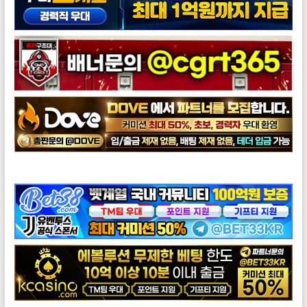
도브총판모집