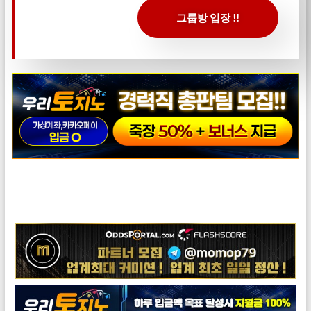
그룹방 입장 !!