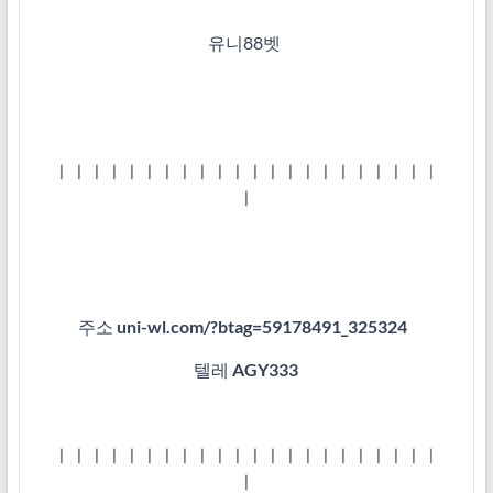
유니88벳
ㅣㅣㅣㅣㅣㅣㅣㅣㅣㅣㅣㅣㅣㅣㅣㅣㅣㅣㅣㅣㅣㅣ
ㅣ
주소
uni-wl.com/?btag=59178491_325324
텔레
AGY333
ㅣㅣㅣㅣㅣㅣㅣㅣㅣㅣㅣㅣㅣㅣㅣㅣㅣㅣㅣㅣㅣㅣ
ㅣ