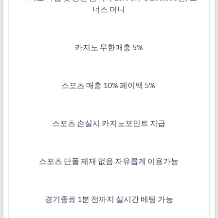
너스 머니
카지노 무한매충
5%
스포츠 매충
10%
페이백
5%
스포츠 손실시 카지노포인트 지급
스포츠
단폴 제재 없음
자유롭게 이용가능
경기종료 1분 전까지 실시간 베팅 가능