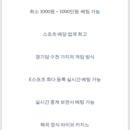
최소 1000원 ~
1000만원
베팅 가능
스포츠 배당 업계 최고
경기당 수천 가지의 게임 방식
E스포츠 최다 등록 실시간 베팅 가능
실시간 중계 보면서 베팅 가능
해외 정식 라이브 카지노