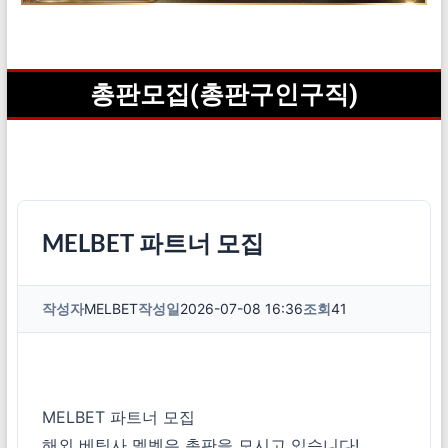
총판모집(총판구인구직)
MELBET 파트너 모집
작성자
MELBET
작성일
2026-07-08 16:36
조회
41
MELBET 파트너 모집
해외 베팅사 멜벳은 총판을 모시고 있습니다!