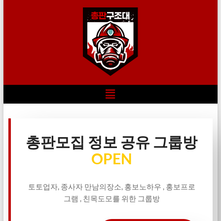
총판모집 정보 공유 그룹방
OPEN
토토업자, 종사자 만남의장소, 홍보노하우 , 홍보프로
그램 , 친목도모를 위한 그룹방