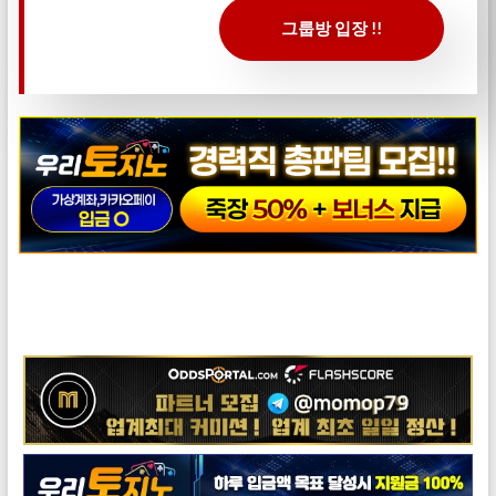
그룹방 입장 !!