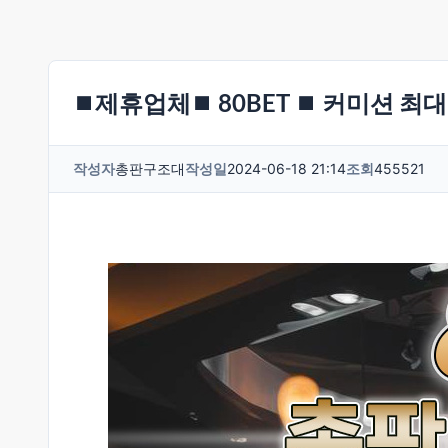
⏹제휴업체⏹ 80BET ⏹ 커미션 최대 
작성자
총판구조대
작성일
2024-06-18 21:14
조회
455521