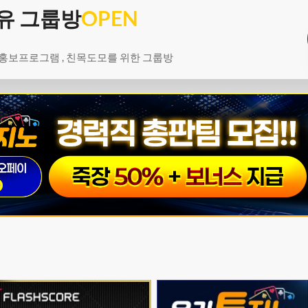
유 그룹방
OPEN
 홍보프로그램 , 친목도모를 위한 그룹방