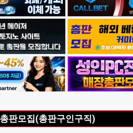
총판모집(총판구인구직)