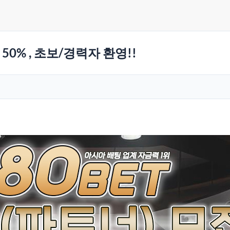
50% , 초보/경력자 환영!!