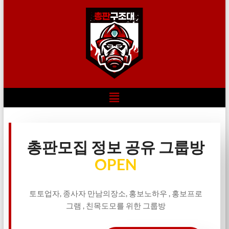
총판모집 정보 공유 그룹방
OPEN
토토업자, 종사자 만남의장소, 홍보노하우 , 홍보프로
그램 , 친목도모를 위한 그룹방