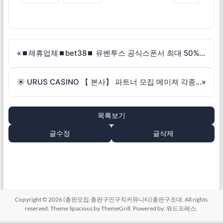
«
⏹제휴업체⏹bet38⏹ 유벤투스 공식스폰서 최대 50% 커미션!!
☀️ URUS CASINO 【 본사】 파트너 모집 메이져 각종 보증사이트 10억 실보증금 예치 ☀️
»
목록보기
글수정
글삭제
Copyright © 2026
(총판모집,총판구인구직커뮤니티)총판구조대
. All rights
reserved. Theme
Spacious
by ThemeGrill. Powered by:
워드프레스
.