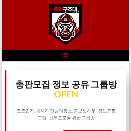
총판모집 정보 공유 그룹방
OPEN
토토업자, 종사자 만남의장소, 홍보노하우 , 홍보프로
그램 , 친목도모를 위한 그룹방