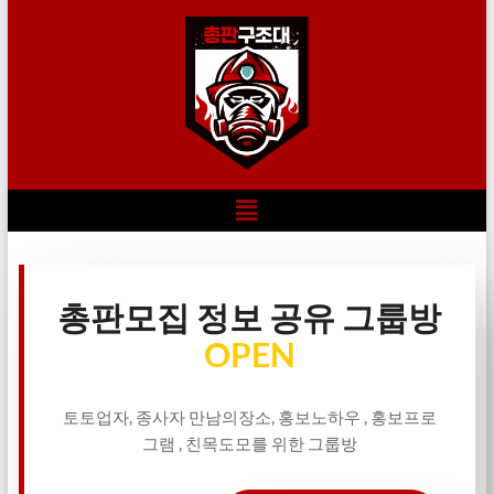
총판모집 정보 공유 그룹방
OPEN
토토업자, 종사자 만남의장소, 홍보노하우 , 홍보프로
그램 , 친목도모를 위한 그룹방