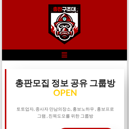
총판모집 정보 공유 그룹방
OPEN
토토업자, 종사자 만남의장소, 홍보노하우 , 홍보프로
그램 , 친목도모를 위한 그룹방