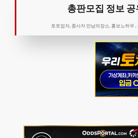
총판모집 정보 공
토토업자, 종사자 만남의장소, 홍보노하우 ,