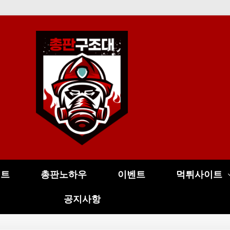
이트
총판노하우
이벤트
먹튀사이트
공지사항