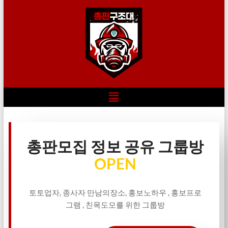
총판모집 정보 공유 그룹방
OPEN
토토업자, 종사자 만남의장소, 홍보노하우 , 홍보프로
그램 , 친목도모를 위한 그룹방