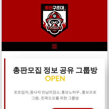
총판모집 정보 공유 그룹방
OPEN
토토업자, 종사자 만남의장소, 홍보노하우 , 홍보프로
그램 , 친목도모를 위한 그룹방