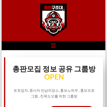
총판모집 정보 공유 그룹방
OPEN
토토업자, 종사자 만남의장소, 홍보노하우 , 홍보프로
그램 , 친목도모를 위한 그룹방