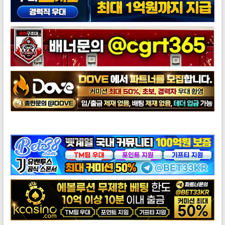
도브총판모집