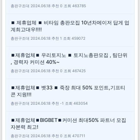
총판구조대
|
2024.06.18
|
추천 0
|
조회 463785
⏹ 제휴업체 ⏹ 비타임 총판모집 10년차메이저 답게 업
계최고대우!!!!
총판구조대
|
2024.06.18
|
추천 1
|
조회 459072
⏹제휴업체⏹ 우리토지노 ⏹ 토지노총판모집 , 팀단위
, 경력자 커미션 40%~
총판구조대
|
2024.06.18
|
추천 0
|
조회 467425
⏹제휴업체⏹ 벳33 ⏹ 죽장 최대 50% 포인트,기프티
콘 지원!!!
총판구조대
|
2024.06.18
|
추천 -1
|
조회 463054
⏹제휴업체⏹BIGBET⏹커미션 최대50% 파트너 모집
자본력 최고!
총판구조대
|
2024.06.18
|
추천 0
|
조회 470711