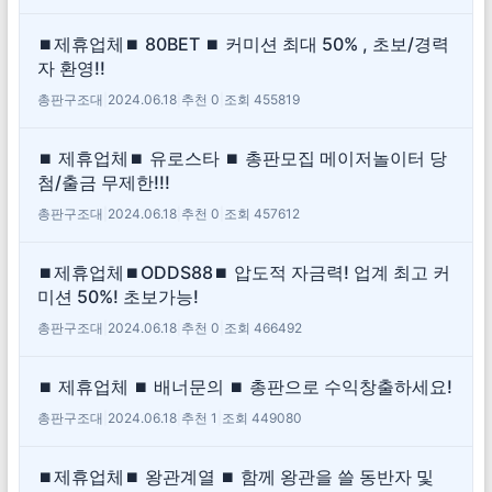
⏹제휴업체⏹ 80BET ⏹ 커미션 최대 50% , 초보/경력
자 환영!!
총판구조대
|
2024.06.18
|
추천 0
|
조회 455819
⏹ 제휴업체⏹ 유로스타 ⏹ 총판모집 메이저놀이터 당
첨/출금 무제한!!!
총판구조대
|
2024.06.18
|
추천 0
|
조회 457612
⏹제휴업체⏹ODDS88⏹ 압도적 자금력! 업계 최고 커
미션 50%! 초보가능!
총판구조대
|
2024.06.18
|
추천 0
|
조회 466492
⏹ 제휴업체 ⏹ 배너문의 ⏹ 총판으로 수익창출하세요!
총판구조대
|
2024.06.18
|
추천 1
|
조회 449080
⏹제휴업체⏹ 왕관계열 ⏹ 함께 왕관을 쓸 동반자 및