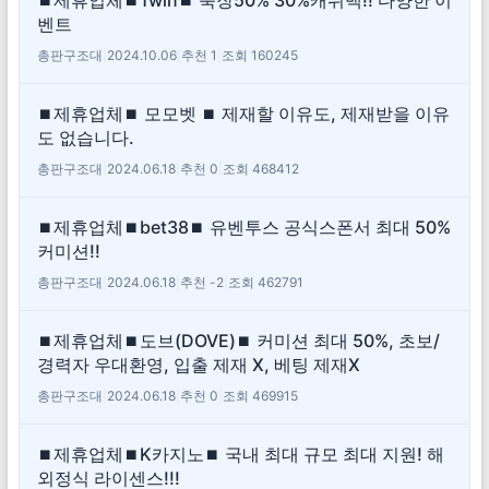
벤트
총판구조대
|
2024.10.06
|
추천 1
|
조회 160245
⏹제휴업체⏹ 모모벳 ⏹ 제재할 이유도, 제재받을 이유
도 없습니다.
총판구조대
|
2024.06.18
|
추천 0
|
조회 468412
⏹제휴업체⏹bet38⏹ 유벤투스 공식스폰서 최대 50%
커미션!!
총판구조대
|
2024.06.18
|
추천 -2
|
조회 462791
⏹제휴업체⏹도브(DOVE)⏹ 커미션 최대 50%, 초보/
경력자 우대환영, 입출 제재 X, 베팅 제재X
총판구조대
|
2024.06.18
|
추천 0
|
조회 469915
⏹제휴업체⏹K카지노⏹ 국내 최대 규모 최대 지원! 해
외정식 라이센스!!!