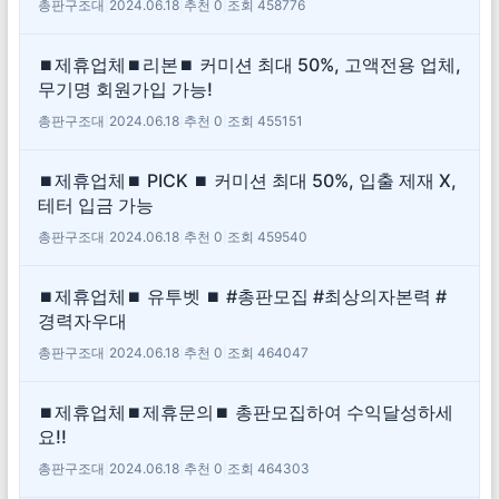
총판구조대
|
2024.06.18
|
추천 0
|
조회 458776
⏹제휴업체⏹리본⏹ 커미션 최대 50%, 고액전용 업체,
무기명 회원가입 가능!
총판구조대
|
2024.06.18
|
추천 0
|
조회 455151
⏹제휴업체⏹ PICK ⏹ 커미션 최대 50%, 입출 제재 X,
테터 입금 가능
총판구조대
|
2024.06.18
|
추천 0
|
조회 459540
⏹제휴업체⏹ 유투벳 ⏹ #총판모집 #최상의자본력 #
경력자우대
총판구조대
|
2024.06.18
|
추천 0
|
조회 464047
⏹제휴업체⏹제휴문의⏹ 총판모집하여 수익달성하세
요!!
총판구조대
|
2024.06.18
|
추천 0
|
조회 464303