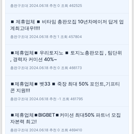
총판구조대
|
2024.06.18
|
추천 0
|
조회 462525
⏹ 제휴업체 ⏹ 비타임 총판모집 10년차메이저 답게 업
계최고대우!!!!
총판구조대
|
2024.06.18
|
추천 1
|
조회 457804
⏹제휴업체⏹ 우리토지노 ⏹ 토지노총판모집 , 팀단위
, 경력자 커미션 40%~
총판구조대
|
2024.06.18
|
추천 0
|
조회 466173
⏹제휴업체⏹ 벳33 ⏹ 죽장 최대 50% 포인트,기프티
콘 지원!!!
총판구조대
|
2024.06.18
|
추천 -1
|
조회 461795
⏹제휴업체⏹BIGBET⏹커미션 최대50% 파트너 모집
자본력 최고!
총판구조대
|
2024.06.18
|
추천 0
|
조회 469410