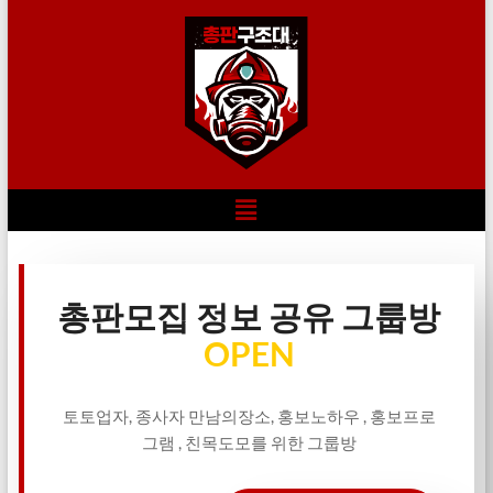
총판모집 정보 공유 그룹방
OPEN
토토업자, 종사자 만남의장소, 홍보노하우 , 홍보프로
그램 , 친목도모를 위한 그룹방