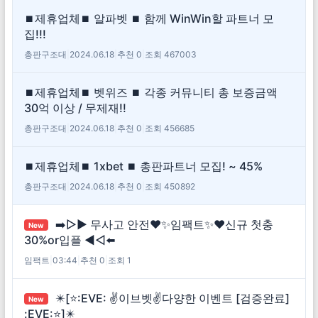
⏹제휴업체⏹ 알파벳 ⏹ 함께 WinWin할 파트너 모
집!!!
총판구조대
|
2024.06.18
|
추천 0
|
조회 467003
⏹제휴업체⏹ 벳위즈 ⏹ 각종 커뮤니티 총 보증금액
30억 이상 / 무제재!!
총판구조대
|
2024.06.18
|
추천 0
|
조회 456685
⏹제휴업체⏹ 1xbet ⏹ 총판파트너 모집! ~ 45%
총판구조대
|
2024.06.18
|
추천 0
|
조회 450892
➡️▷▶ 무사고 안전❤️✨임팩트✨❤️신규 첫충
New
30%or입플 ◀◁⬅️
임팩트
|
03:44
|
추천 0
|
조회 1
✴️[⭐️:EVE: ✌️이브벳✌️다양한 이벤트 [검증완료]
New
:EVE:⭐️]✴️