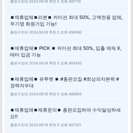
총판구조대
|
2024.06.18
|
추천 0
|
조회 461716
⏹제휴업체⏹리본⏹ 커미션 최대 50%, 고액전용 업체,
무기명 회원가입 가능!
총판구조대
|
2024.06.18
|
추천 0
|
조회 458060
⏹제휴업체⏹ PICK ⏹ 커미션 최대 50%, 입출 제재 X,
테터 입금 가능
총판구조대
|
2024.06.18
|
추천 0
|
조회 462493
⏹제휴업체⏹ 유투벳 ⏹ #총판모집 #최상의자본력 #
경력자우대
총판구조대
|
2024.06.18
|
추천 0
|
조회 466993
⏹제휴업체⏹제휴문의⏹ 총판모집하여 수익달성하세
요!!
총판구조대
|
2024.06.18
|
추천 0
|
조회 467201