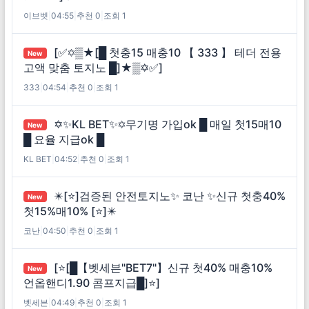
이브벳
|
04:55
|
추천 0
|
조회 1
[✅✡️▒★[█ 첫충15 매충10 【 333 】 테더 전용
New
고액 맞춤 토지노 █]★▒✡️✅]
333
|
04:54
|
추천 0
|
조회 1
✡️✨KL BET✨✡️무기명 가입ok █ 매일 첫15매10
New
█ 요율 지급ok █
KL BET
|
04:52
|
추천 0
|
조회 1
✴️[⭐️]검증된 안전토지노✨ 코난 ✨신규 첫충40%
New
첫15%매10% [⭐️]✴️
코난
|
04:50
|
추천 0
|
조회 1
[⭐️[█【벳세븐"BET7"】신규 첫40% 매충10%
New
언옵핸디1.90 콤프지급█]⭐️]
벳세븐
|
04:49
|
추천 0
|
조회 1