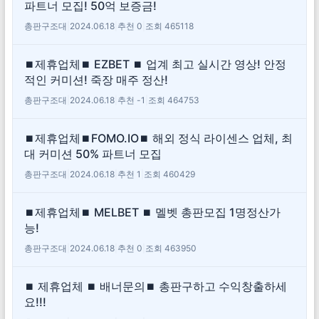
파트너 모집! 50억 보증금!
총판구조대
|
2024.06.18
|
추천 0
|
조회 465118
⏹제휴업체⏹ EZBET ⏹ 업계 최고 실시간 영상! 안정
적인 커미션! 죽장 매주 정산!
총판구조대
|
2024.06.18
|
추천 -1
|
조회 464753
⏹제휴업체⏹FOMO.IO⏹ 해외 정식 라이센스 업체, 최
대 커미션 50% 파트너 모집
총판구조대
|
2024.06.18
|
추천 1
|
조회 460429
⏹제휴업체⏹ MELBET ⏹ 멜벳 총판모집 1명정산가
능!
총판구조대
|
2024.06.18
|
추천 0
|
조회 463950
⏹ 제휴업체 ⏹ 배너문의⏹ 총판구하고 수익창출하세
요!!!