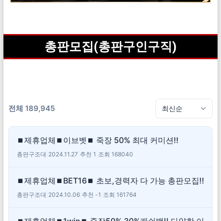
총판모집(총판구인구직)
전체 189,945
⏹제휴업체⏹이브벳⏹ 죽장 50% 최대 커미션!!
총판구조대
|
2024.11.27
|
추천 1
|
조회 168040
⏹제휴업체⏹BET16⏹ 초보,경력자 다 가능 총판모집!!
총판구조대
|
2024.10.06
|
추천 -1
|
조회 161764
⏹제휴업체⏹1win⏹ 죽장50% 30%캐쉬백!! 다양한 이