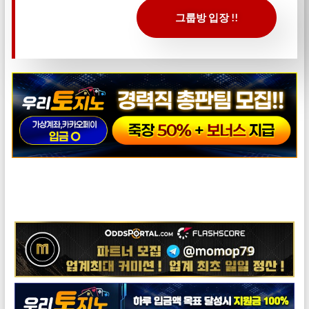
그룹방 입장 !!