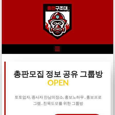
총판모집 정보 공유 그룹방
OPEN
토토업자, 종사자 만남의장소, 홍보노하우 , 홍보프로
그램 , 친목도모를 위한 그룹방