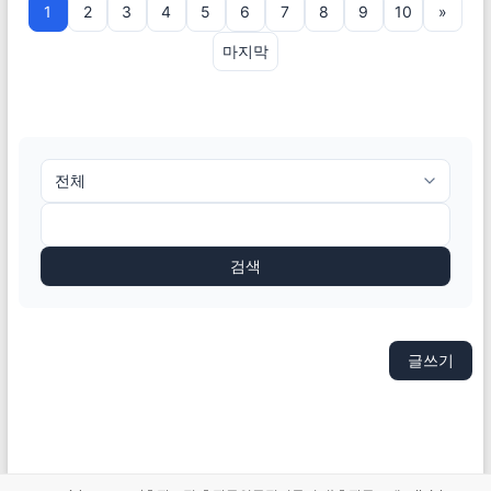
1
2
3
4
5
6
7
8
9
10
»
마지막
검색
글쓰기