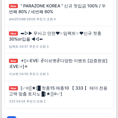
" PARAZONE KOREA " 신규 첫입금 100% / 두
New
번째 80% / 세번째 60%
ehh251098
|
09:06
|
추천 0
|
조회 4
➡️▷▶ 무사고 안전❤️✨임팩트✨❤️신규 첫충
New
30%or입플 ◀◁⬅️
임팩트
|
04:57
|
추천 0
|
조회 3
✴️[⭐️:EVE: ✌️이브벳✌️다양한 이벤트 [검증완료]
New
:EVE:⭐️]✴️
이브벳
|
04:55
|
추천 0
|
조회 3
[✅✡️▒★[█ 첫충15 매충10 【 333 】 테더 전용
New
고액 맞춤 토지노 █]★▒✡️✅]
333
|
04:54
|
추천 0
|
조회 2