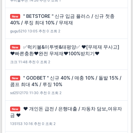
루비솔루션
|
14:26
|
추천 0
|
조회 1
" BETSTORE " 신규 입금 플러스 / 신규 첫충
New
40% / 루징 최대 10% / 무제재
gugu5210
|
13:05
|
추천 0
|
조회 2
✅럭키볼&미투벳&태평양✅ ❤️[무제재 무사고]
New
❤️빠른충환❤️완전 무제재❤️100%받치기❤️
크크
|
11:48
|
추천 0
|
조회 2
" GODBET " 신규 40% / 매충 10% / 돌발 15% /
New
콤프 최대 4% / 루징 10%
sd2512170
|
11:30
|
추천 0
|
조회 2
❤️ 개인돈 급전 / 은행대출 / 자동차 담보,여유자
New
금 ❤️
135153
|
10:16
|
추천 0
|
조회 2