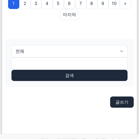
1
2
3
4
5
6
7
8
9
10
»
마지막
검색
글쓰기