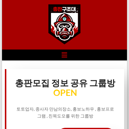
총판모집 정보 공유 그룹방
OPEN
토토업자, 종사자 만남의장소, 홍보노하우 , 홍보프로
그램 , 친목도모를 위한 그룹방