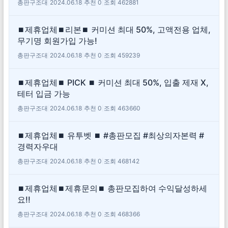
총판구조대
|
2024.06.18
|
추천 0
|
조회 462881
⏹제휴업체⏹리본⏹ 커미션 최대 50%, 고액전용 업체,
무기명 회원가입 가능!
총판구조대
|
2024.06.18
|
추천 0
|
조회 459239
⏹제휴업체⏹ PICK ⏹ 커미션 최대 50%, 입출 제재 X,
테터 입금 가능
총판구조대
|
2024.06.18
|
추천 0
|
조회 463660
⏹제휴업체⏹ 유투벳 ⏹ #총판모집 #최상의자본력 #
경력자우대
총판구조대
|
2024.06.18
|
추천 0
|
조회 468142
⏹제휴업체⏹제휴문의⏹ 총판모집하여 수익달성하세
요!!
총판구조대
|
2024.06.18
|
추천 0
|
조회 468366