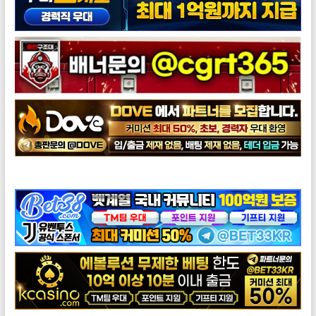
도브총판모집