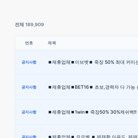
전체 189,909
번호
제목
⏹제휴업체⏹이브벳⏹ 죽장 50% 최대 커미션
공지사항
⏹제휴업체⏹BET16⏹ 초보,경력자 다 가능 
공지사항
⏹제휴업체⏹1win⏹ 죽장50% 30%캐쉬백!
공지사항
⏹제휴업체⏹ 모모벳 ⏹ 제재할 이유도, 제재
공지사항