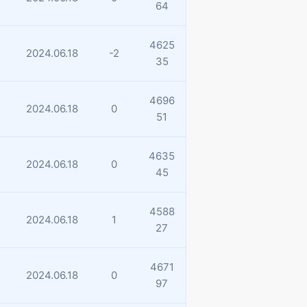
64
4625
2024.06.18
-2
35
4696
2024.06.18
0
51
4635
2024.06.18
0
45
4588
2024.06.18
1
27
4671
2024.06.18
0
97