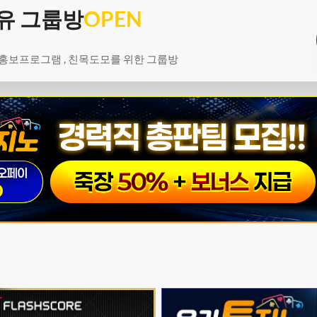
유 그룹방
OPEN
 홍보프로그램 , 친목도모를 위한 그룹방