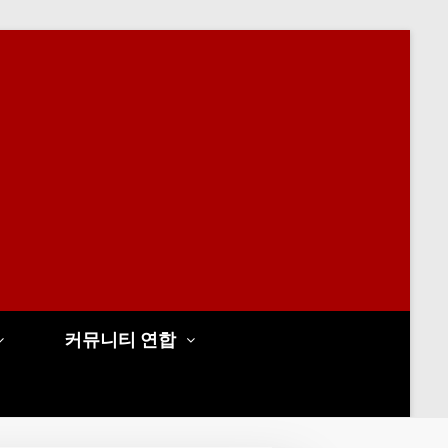
커뮤니티 연합