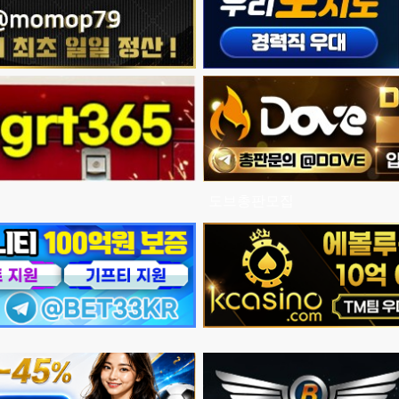
도브총판모집