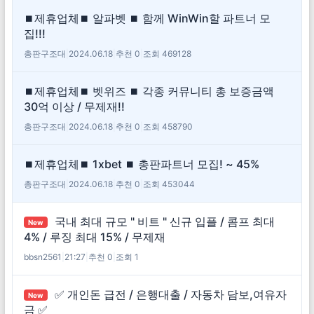
⏹제휴업체⏹ 알파벳 ⏹ 함께 WinWin할 파트너 모
집!!!
총판구조대
|
2024.06.18
|
추천 0
|
조회 469128
⏹제휴업체⏹ 벳위즈 ⏹ 각종 커뮤니티 총 보증금액
30억 이상 / 무제재!!
총판구조대
|
2024.06.18
|
추천 0
|
조회 458790
⏹제휴업체⏹ 1xbet ⏹ 총판파트너 모집! ~ 45%
총판구조대
|
2024.06.18
|
추천 0
|
조회 453044
국내 최대 규모 " 비트 " 신규 입플 / 콤프 최대
New
4% / 루징 최대 15% / 무제재
bbsn2561
|
21:27
|
추천 0
|
조회 1
✅ 개인돈 급전 / 은행대출 / 자동차 담보,여유자
New
금 ✅