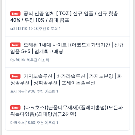
공식 인증 업체 [ TOZ ] 신규 입플 / 신규 첫충
New
40% / 루징 10% / 최대 콤프
sr2512110
|
19:28
|
추천 0
|
조회 1
오래된 1세대 사이트 [(어코드)] 가입기간 | 신규
New
입플 5+5 | 업계최고배당
fgvfd
|
19:18
|
추천 0
|
조회 1
카지노솔루션 | 바카라솔루션 | 카지노분양 | 파
New
싱솔루션 | 성피솔루션 | 포세이돈솔루션
포세이돈
|
19:08
|
추천 0
|
조회 1
(다크호스)(단폴더무제재)(플레이홀덤)(모든파
New
워볼다있음)(최대당첨금2천만)
다크호스
|
18:50
|
추천 0
|
조회 1