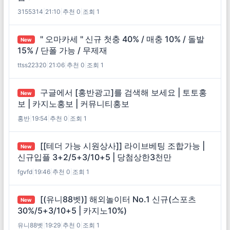
3155314
|
21:10
|
추천 0
|
조회 1
" 오마카세 " 신규 첫충 40% / 매충 10% / 돌발
New
15% / 단폴 가능 / 무제재
ttss22320
|
21:06
|
추천 0
|
조회 1
구글에서 [홍반광고]를 검색해 보세요 | 토토홍
New
보 | 카지노홍보 | 커뮤니티홍보
홍반
|
19:54
|
추천 0
|
조회 1
[[테더 가능 시원상사]] 라이브베팅 조합가능 |
New
신규입플 3+2/5+3/10+5 | 당첨상한3천만
fgvfd
|
19:46
|
추천 0
|
조회 1
[(유니88벳)] 해외놀이터 No.1 신규(스포츠
New
30%/5+3/10+5 | 카지노10%)
유니88벳
|
19:29
|
추천 0
|
조회 1