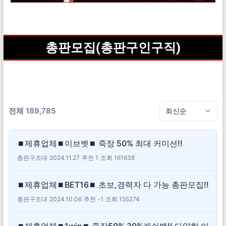
총판모집(총판구인구직)
전체 189,785
⏹제휴업체⏹이브벳⏹ 죽장 50% 최대 커미션!!
총판구조대
|
2024.11.27
|
추천 1
|
조회 161638
⏹제휴업체⏹BET16⏹ 초보,경력자 다 가능 총판모집!!
총판구조대
|
2024.10.06
|
추천 -1
|
조회 155274
⏹제휴업체⏹1win⏹ 죽장50% 30%캐쉬백!! 다양한 이