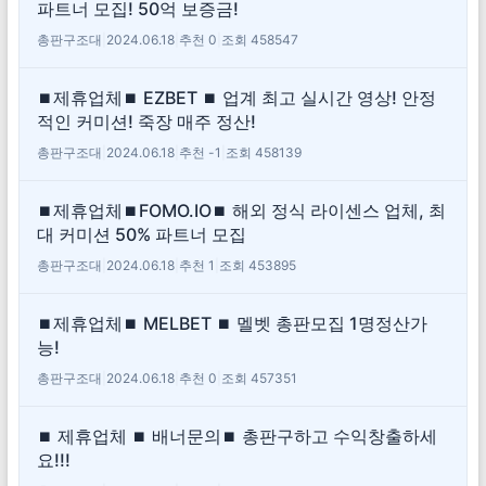
파트너 모집! 50억 보증금!
총판구조대
|
2024.06.18
|
추천 0
|
조회 458547
⏹제휴업체⏹ EZBET ⏹ 업계 최고 실시간 영상! 안정
적인 커미션! 죽장 매주 정산!
총판구조대
|
2024.06.18
|
추천 -1
|
조회 458139
⏹제휴업체⏹FOMO.IO⏹ 해외 정식 라이센스 업체, 최
대 커미션 50% 파트너 모집
총판구조대
|
2024.06.18
|
추천 1
|
조회 453895
⏹제휴업체⏹ MELBET ⏹ 멜벳 총판모집 1명정산가
능!
총판구조대
|
2024.06.18
|
추천 0
|
조회 457351
⏹ 제휴업체 ⏹ 배너문의⏹ 총판구하고 수익창출하세
요!!!