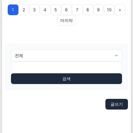
1
2
3
4
5
6
7
8
9
10
»
마지막
검색
글쓰기