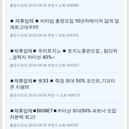
총판구조대
|
2024.06.18
|
추천 0
|
조회 458880
⏹ 제휴업체 ⏹ 비타임 총판모집 10년차메이저 답게 업
계최고대우!!!!
총판구조대
|
2024.06.18
|
추천 1
|
조회 454105
⏹제휴업체⏹ 우리토지노 ⏹ 토지노총판모집 , 팀단위
, 경력자 커미션 40%~
총판구조대
|
2024.06.18
|
추천 0
|
조회 462537
⏹제휴업체⏹ 벳33 ⏹ 죽장 최대 50% 포인트,기프티
콘 지원!!!
총판구조대
|
2024.06.18
|
추천 -1
|
조회 458175
⏹제휴업체⏹BIGBET⏹커미션 최대50% 파트너 모집
자본력 최고!
총판구조대
|
2024.06.18
|
추천 0
|
조회 465747