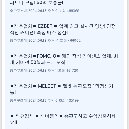
파트너 모집! 50억 보증금!
총판구조대
|
2024.06.18
|
추천 0
|
조회 466369
⏹제휴업체⏹ EZBET ⏹ 업계 최고 실시간 영상! 안정
적인 커미션! 죽장 매주 정산!
총판구조대
|
2024.06.18
|
추천 -1
|
조회 466002
⏹제휴업체⏹FOMO.IO⏹ 해외 정식 라이센스 업체, 최
대 커미션 50% 파트너 모집
총판구조대
|
2024.06.18
|
추천 1
|
조회 461720
⏹제휴업체⏹ MELBET ⏹ 멜벳 총판모집 1명정산가
능!
총판구조대
|
2024.06.18
|
추천 0
|
조회 465199
⏹ 제휴업체 ⏹ 배너문의⏹ 총판구하고 수익창출하세
요!!!