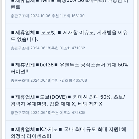
벤트
총판구조대
|
2024.10.06
|
추천 1
|
조회 163130
⏹제휴업체⏹ 모모벳 ⏹ 제재할 이유도, 제재받을 이유
도 없습니다.
총판구조대
|
2024.06.18
|
추천 0
|
조회 471362
⏹제휴업체⏹bet38⏹ 유벤투스 공식스폰서 최대 50%
커미션!!
총판구조대
|
2024.06.18
|
추천 -2
|
조회 465708
⏹제휴업체⏹도브(DOVE)⏹ 커미션 최대 50%, 초보/
경력자 우대환영, 입출 제재 X, 베팅 제재X
총판구조대
|
2024.06.18
|
추천 0
|
조회 472805
⏹제휴업체⏹K카지노⏹ 국내 최대 규모 최대 지원! 해
외정식 라이센스!!!