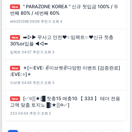
" PARAZONE KOREA " 신규 첫입금 100% / 두
New
번째 80% / 세번째 60%
ehh251098
|
09:06
|
추천 0
|
조회 4
➡️▷▶ 무사고 안전❤️✨임팩트✨❤️신규 첫충
New
30%or입플 ◀◁⬅️
임팩트
|
04:57
|
추천 0
|
조회 3
✴️[⭐️:EVE: ✌️이브벳✌️다양한 이벤트 [검증완료]
New
:EVE:⭐️]✴️
이브벳
|
04:55
|
추천 0
|
조회 3
[✅✡️▒★[█ 첫충15 매충10 【 333 】 테더 전용
New
고액 맞춤 토지노 █]★▒✡️✅]
333
|
04:54
|
추천 0
|
조회 2