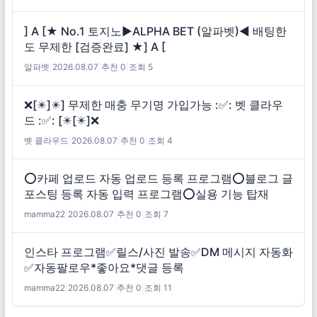
] A [★ No.1 토지노▶ALPHA BET (알파벳)◀ 배팅한
도 무제한 [검증완료] ★] A [
알파벳
|
2026.08.07
|
추천 0
|
조회 5
❌[✴️]✴️] 무제한 매충 무기명 가입가능 :✅: 벳 클라우
드 :✅: [✴️[✴️]❌
벳 클라우드
|
2026.08.07
|
추천 0
|
조회 4
⭕카페 업로드 자동 업로드 등록 프로그램⭕블로그 글
포스팅 등록 자동 입력 프로그램⭕실용 기능 탑재
mamma22
|
2026.08.07
|
추천 0
|
조회 7
인스타 프로그램✅​릴스/사진 발송✅​DM 메시지 자동화
✅​자동팔로우*좋아요*댓글 등록
mamma22
|
2026.08.07
|
추천 0
|
조회 11