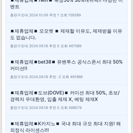
벤트
총판구조대
|
2024.10.06
|
추천 1
|
조회 159389
⏹제휴업체⏹ 모모벳 ⏹ 제재할 이유도, 제재받을 이유
도 없습니다.
총판구조대
|
2024.06.18
|
추천 0
|
조회 467589
⏹제휴업체⏹bet38⏹ 유벤투스 공식스폰서 최대 50%
커미션!!
총판구조대
|
2024.06.18
|
추천 -2
|
조회 461966
⏹제휴업체⏹도브(DOVE)⏹ 커미션 최대 50%, 초보/
경력자 우대환영, 입출 제재 X, 베팅 제재X
총판구조대
|
2024.06.18
|
추천 0
|
조회 469079
⏹제휴업체⏹K카지노⏹ 국내 최대 규모 최대 지원! 해
외정식 라이센스!!!