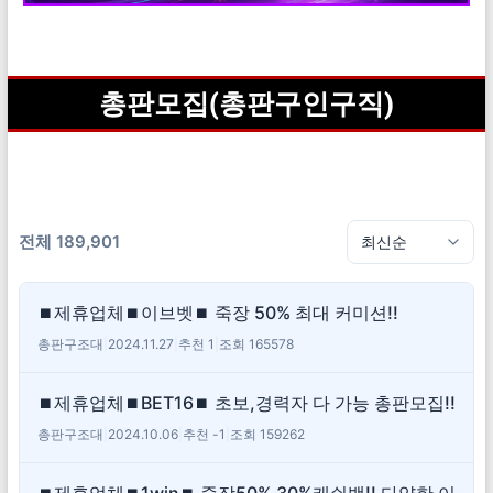
총판모집(총판구인구직)
전체 189,901
⏹제휴업체⏹이브벳⏹ 죽장 50% 최대 커미션!!
총판구조대
|
2024.11.27
|
추천 1
|
조회 165578
⏹제휴업체⏹BET16⏹ 초보,경력자 다 가능 총판모집!!
총판구조대
|
2024.10.06
|
추천 -1
|
조회 159262
⏹제휴업체⏹1win⏹ 죽장50% 30%캐쉬백!! 다양한 이