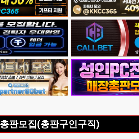
총판모집(총판구인구직)