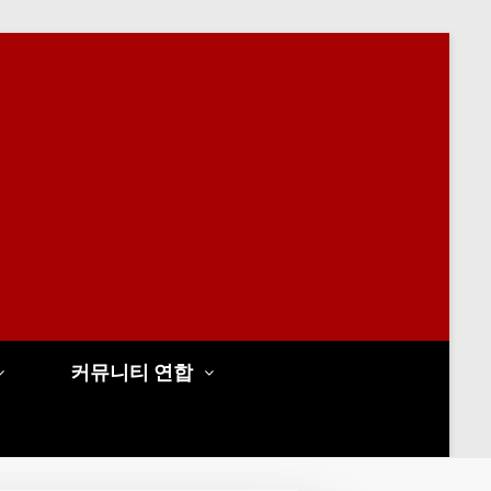
커뮤니티 연합