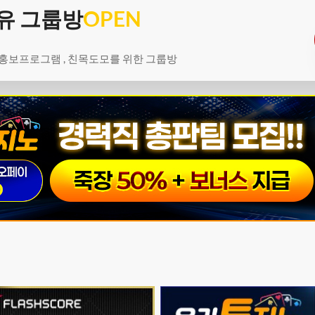
유 그룹방
OPEN
 홍보프로그램 , 친목도모를 위한 그룹방