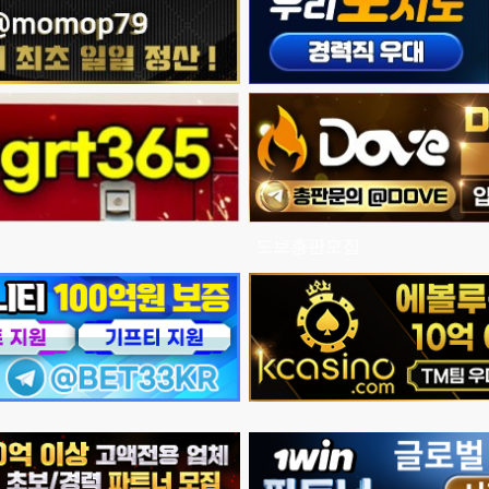
도브총판모집