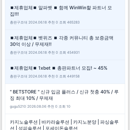
⏹제휴업체⏹ 알파벳 ⏹ 함께 WinWin할 파트너 모
집!!!
총판구조대
|
2024.06.18
|
추천 0
|
조회 465283
⏹제휴업체⏹ 벳위즈 ⏹ 각종 커뮤니티 총 보증금액
30억 이상 / 무제재!!
총판구조대
|
2024.06.18
|
추천 0
|
조회 454931
⏹제휴업체⏹ 1xbet ⏹ 총판파트너 모집! ~ 45%
총판구조대
|
2024.06.18
|
추천 0
|
조회 449158
" BETSTORE " 신규 입금 플러스 / 신규 첫충 40% / 루
징 최대 10% / 무제재
gugu5210
|
2026.08.06
|
추천 0
|
조회 10
카지노솔루션 | 바카라솔루션 | 카지노분양 | 파싱솔루
션 | 성피솔루션 | 포세이돈솔루션