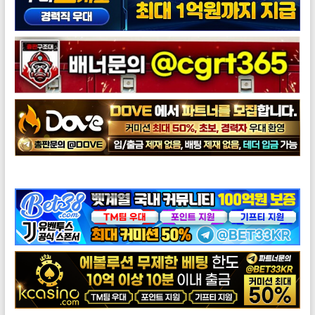
도브총판모집