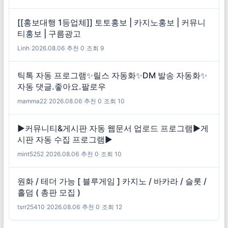
[[홍보대행 1등업체]] 토토홍보 | 카지노홍보 | 커뮤니
티홍보 | 구름광고
Linh
|
2026.08.06
|
추천 0
|
조회 9
틱톡 자동 프로그램✨릴스 자동화✨DM 발송 자동화✨
자동 댓글.좋아요.팔로우
mamma22
|
2026.08.06
|
추천 0
|
조회 10
▶️커뮤니티&게시판 자동 웹문서 업로드 프로그램▶️게
시판 자동 수집 프로그램▶️
mint5252
|
2026.08.06
|
추천 0
|
조회 10
원화 / 테더 가능 [ 블루게임 ] 카지노 / 바카라 / 슬롯 /
홀덤 ( 총판 모집 )
tsrr25410
|
2026.08.06
|
추천 0
|
조회 12