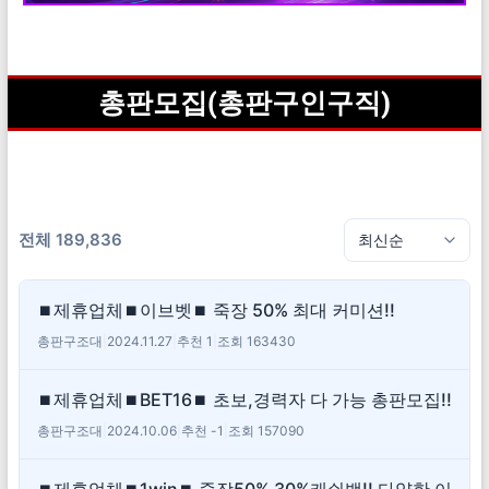
총판모집(총판구인구직)
전체 189,836
⏹제휴업체⏹이브벳⏹ 죽장 50% 최대 커미션!!
총판구조대
|
2024.11.27
|
추천 1
|
조회 163430
⏹제휴업체⏹BET16⏹ 초보,경력자 다 가능 총판모집!!
총판구조대
|
2024.10.06
|
추천 -1
|
조회 157090
⏹제휴업체⏹1win⏹ 죽장50% 30%캐쉬백!! 다양한 이