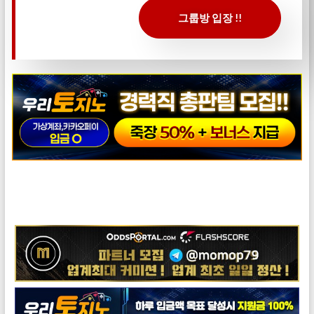
그룹방 입장 !!