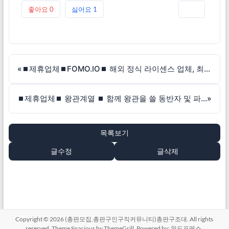
좋아요
0
싫어요
1
인쇄
«
⏹제휴업체⏹FOMO.IO⏹ 해외 정식 라이센스 업체, 최대 커미션 50% 파트너 모집
⏹제휴업체⏹ 왕관계열 ⏹ 함께 왕관을 쓸 동반자 및 파트너 모집! 50억 보증금!
»
목록보기
글수정
글삭제
Copyright © 2026
(총판모집,총판구인구직커뮤니티)총판구조대
. All rights
reserved. Theme
Spacious
by ThemeGrill. Powered by:
워드프레스
.