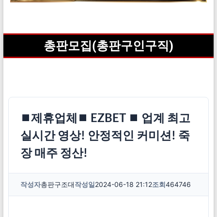
총판모집(총판구인구직)
⏹제휴업체⏹ EZBET ⏹ 업계 최고
실시간 영상! 안정적인 커미션! 죽
장 매주 정산!
작성자
총판구조대
작성일
2024-06-18 21:12
조회
464746