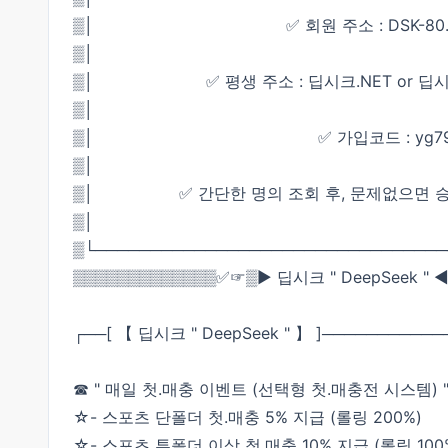
▒│ ✅ 회원 주소 : DSK-80.
▒│
▒│ ✅ 평생 주소 : 딥시크.NET or 딥시
▒│
▒│ ✅ 가입코드 : yg7
▒│
▒│ ✅ 간단한 명의 조회 후, 문제없으면 승인
▒│
▒└───────────────────────────────
▒▒▒▒▒▒▒▒▒▒▒▒▒✅☞▒▶ 딥시크 " DeepSeek "
┌──[ 【 딥시크 " DeepSeek " 】 ]─────────
☎ " 매일 첫.매충 이벤트 (선택형 첫.매충전 시스템) 
☆- 스포츠 단폴더 첫.매충 5% 지급 (롤링 200%)
☆- 스포츠 투폴더 이상 첫.매충 10% 지급 (롤링 100