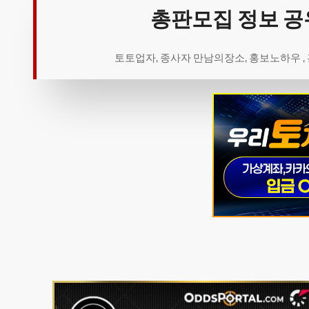
총판모집 정보 공
토토업자, 종사자 만남의장소, 홍보노하우 ,