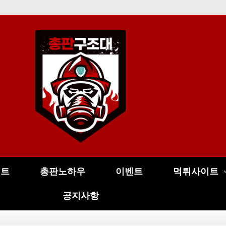
이트
총판노하우
이벤트
먹튀사이트
공지사항