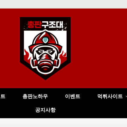
이트
총판노하우
이벤트
먹튀사이트
공지사항