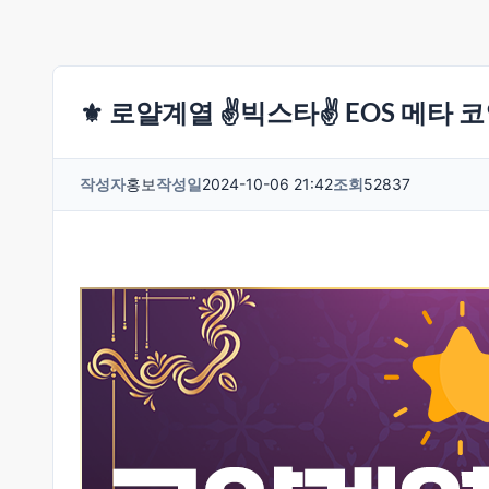
⚜️ 로얄계열 ✌️빅스타✌️ EOS 메타 
작성자
홍보
작성일
2024-10-06 21:42
조회
52837