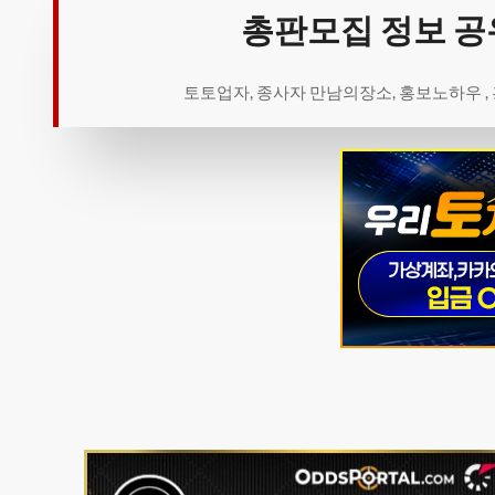
총판모집 정보 공
토토업자, 종사자 만남의장소, 홍보노하우 ,