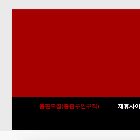
총판모집(총판구인구직)
제휴사