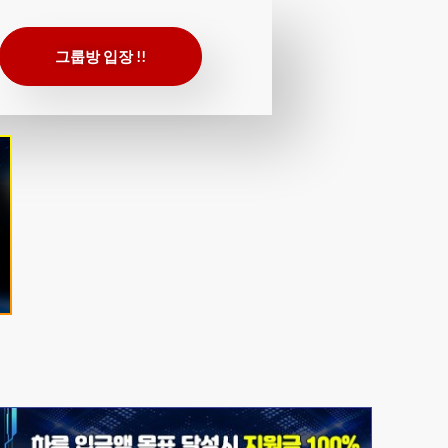
그룹방 입장 !!