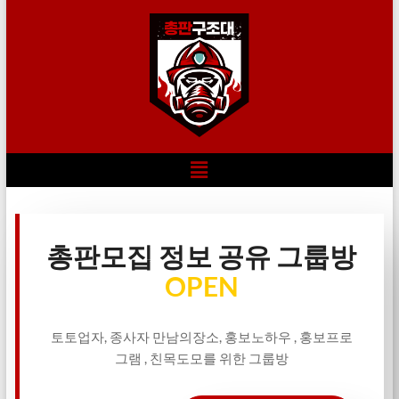
총판모집 정보 공유 그룹방
OPEN
토토업자, 종사자 만남의장소, 홍보노하우 , 홍보프로
그램 , 친목도모를 위한 그룹방