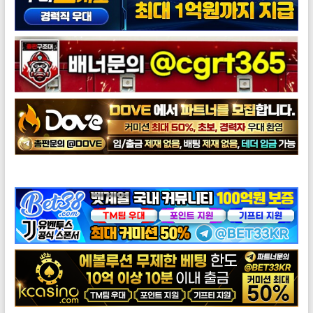
도브총판모집