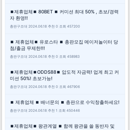
⏹제휴업체⏹ 80BET ⏹ 커미션 최대 50% , 초보/경력
자 환영!!
총판구조대
|
2024.06.18
|
추천 0
|
조회 457200
⏹ 제휴업체⏹ 유로스타 ⏹ 총판모집 메이저놀이터 당
첨/출금 무제한!!!
총판구조대
|
2024.06.18
|
추천 0
|
조회 458983
⏹제휴업체⏹ODDS88⏹ 압도적 자금력! 업계 최고 커
미션 50%! 초보가능!
총판구조대
|
2024.06.18
|
추천 0
|
조회 467906
⏹ 제휴업체 ⏹ 배너문의 ⏹ 총판으로 수익창출하세요!
총판구조대
|
2024.06.18
|
추천 1
|
조회 450446
⏹제휴업체⏹ 왕관계열 ⏹ 함께 왕관을 쓸 동반자 및