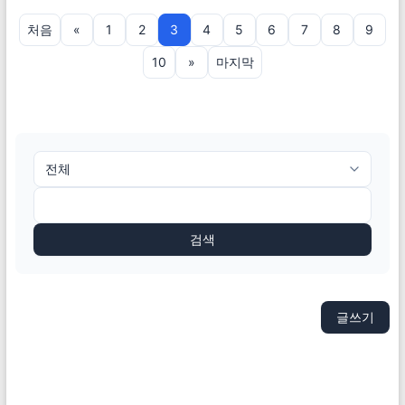
처음
«
1
2
3
4
5
6
7
8
9
10
»
마지막
검색
글쓰기