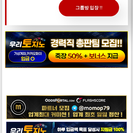
그룹방 입장 !!