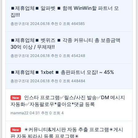
⏹제휴업체⏹ 알파벳 ⏹ 함께 WinWin할 파트너 모
집!!!
총판구조대
|
2024.06.18
|
추천 0
|
조회 464585
⏹제휴업체⏹ 벳위즈 ⏹ 각종 커뮤니티 총 보증금액
30억 이상 / 무제재!!
총판구조대
|
2024.06.18
|
추천 0
|
조회 454248
⏹제휴업체⏹ 1xbet ⏹ 총판파트너 모집! ~ 45%
총판구조대
|
2024.06.18
|
추천 0
|
조회 448484
인스타 프로그램✅​릴스/사진 발송✅​DM 메시지
New
자동화✅​자동팔로우*좋아요*댓글 등록
mamma22
|
04:31
|
추천 0
|
조회 4
✴️커뮤니티&게시판 자동 추출 프로그램✴️게시
New
판 자동 찌라시 등록 프로그램✴️