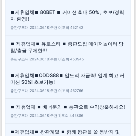
⏹제휴업체⏹ 80BET ⏹ 커미션 최대 50% , 초보/경력
자 환영!!
총판구조대
|
2024.06.18
|
추천 0
|
조회 452142
⏹ 제휴업체⏹ 유로스타 ⏹ 총판모집 메이저놀이터 당
첨/출금 무제한!!!
총판구조대
|
2024.06.18
|
추천 0
|
조회 453945
⏹제휴업체⏹ODDS88⏹ 압도적 자금력! 업계 최고 커
미션 50%! 초보가능!
총판구조대
|
2024.06.18
|
추천 0
|
조회 462766
⏹ 제휴업체 ⏹ 배너문의 ⏹ 총판으로 수익창출하세요!
총판구조대
|
2024.06.18
|
추천 1
|
조회 445386
⏹제휴업체⏹ 왕관계열 ⏹ 함께 왕관을 쓸 동반자 및