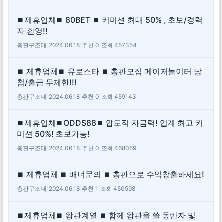
⏹제휴업체⏹ 80BET ⏹ 커미션 최대 50% , 초보/경력
자 환영!!
총판구조대
|
2024.06.18
|
추천 0
|
조회 457354
⏹ 제휴업체⏹ 유로스타 ⏹ 총판모집 메이저놀이터 당
첨/출금 무제한!!!
총판구조대
|
2024.06.18
|
추천 0
|
조회 459143
⏹제휴업체⏹ODDS88⏹ 압도적 자금력! 업계 최고 커
미션 50%! 초보가능!
총판구조대
|
2024.06.18
|
추천 0
|
조회 468059
⏹ 제휴업체 ⏹ 배너문의 ⏹ 총판으로 수익창출하세요!
총판구조대
|
2024.06.18
|
추천 1
|
조회 450598
⏹제휴업체⏹ 왕관계열 ⏹ 함께 왕관을 쓸 동반자 및