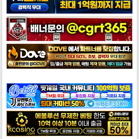
도브총판모집