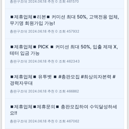
총판구조대
|
2024.06.18
|
추천 0
|
조회 461570
⏹제휴업체⏹리본⏹ 커미션 최대 50%, 고액전용 업체,
무기명 회원가입 가능!
총판구조대
|
2024.06.18
|
추천 0
|
조회 457932
⏹제휴업체⏹ PICK ⏹ 커미션 최대 50%, 입출 제재 X,
테터 입금 가능
총판구조대
|
2024.06.18
|
추천 0
|
조회 462343
⏹제휴업체⏹ 유투벳 ⏹ #총판모집 #최상의자본력 #
경력자우대
총판구조대
|
2024.06.18
|
추천 0
|
조회 466862
⏹제휴업체⏹제휴문의⏹ 총판모집하여 수익달성하세
요!!
총판구조대
|
2024.06.18
|
추천 0
|
조회 467062