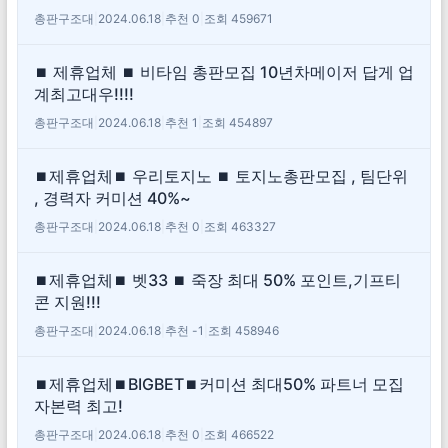
총판구조대
|
2024.06.18
|
추천 0
|
조회 459671
⏹ 제휴업체 ⏹ 비타임 총판모집 10년차메이저 답게 업
계최고대우!!!!
총판구조대
|
2024.06.18
|
추천 1
|
조회 454897
⏹제휴업체⏹ 우리토지노 ⏹ 토지노총판모집 , 팀단위
, 경력자 커미션 40%~
총판구조대
|
2024.06.18
|
추천 0
|
조회 463327
⏹제휴업체⏹ 벳33 ⏹ 죽장 최대 50% 포인트,기프티
콘 지원!!!
총판구조대
|
2024.06.18
|
추천 -1
|
조회 458946
⏹제휴업체⏹BIGBET⏹커미션 최대50% 파트너 모집
자본력 최고!
총판구조대
|
2024.06.18
|
추천 0
|
조회 466522