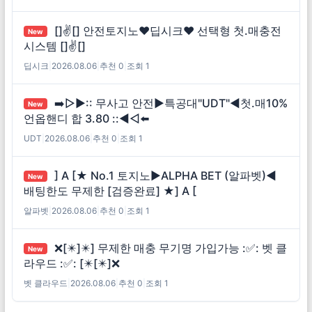
[]✌️[] 안전토지노❤️딥시크❤️ 선택형 첫.매충전
New
시스템 []✌️[]
딥시크
|
2026.08.06
|
추천 0
|
조회 1
➡️▷▶:: 무사고 안전▶특공대"UDT"◀첫.매10%
New
언옵핸디 합 3.80 ::◀◁⬅️
UDT
|
2026.08.06
|
추천 0
|
조회 1
] A [★ No.1 토지노▶ALPHA BET (알파벳)◀
New
배팅한도 무제한 [검증완료] ★] A [
알파벳
|
2026.08.06
|
추천 0
|
조회 1
❌[✴️]✴️] 무제한 매충 무기명 가입가능 :✅: 벳 클
New
라우드 :✅: [✴️[✴️]❌
벳 클라우드
|
2026.08.06
|
추천 0
|
조회 1