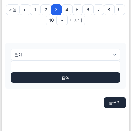
처음
«
1
2
3
4
5
6
7
8
9
10
»
마지막
검색
글쓰기