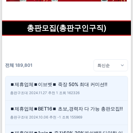
총판모집(총판구인구직)
전체 189,801
⏹제휴업체⏹이브벳⏹ 죽장 50% 최대 커미션!!
총판구조대
|
2024.11.27
|
추천 1
|
조회 162326
⏹제휴업체⏹BET16⏹ 초보,경력자 다 가능 총판모집!!
총판구조대
|
2024.10.06
|
추천 -1
|
조회 155969
⏹제휴업체⏹1win⏹ 죽장50% 30%캐쉬백!! 다양한 이