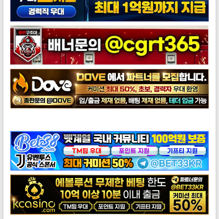
도브총판모집