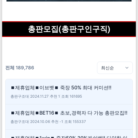
총판모집(총판구인구직)
전체 189,786
⏹제휴업체⏹이브벳⏹ 죽장 50% 최대 커미션!!
총판구조대
|
2024.11.27
|
추천 1
|
조회 161695
⏹제휴업체⏹BET16⏹ 초보,경력자 다 가능 총판모집!!
총판구조대
|
2024.10.06
|
추천 -1
|
조회 155337
⏹제휴업체⏹1win⏹ 죽장50% 30%캐쉬백!! 다양한 이