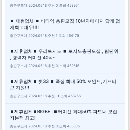
총판구조대
|
2024.06.18
|
추천 0
|
조회 458964
⏹ 제휴업체 ⏹ 비타임 총판모집 10년차메이저 답게 업
계최고대우!!!!
총판구조대
|
2024.06.18
|
추천 1
|
조회 454179
⏹제휴업체⏹ 우리토지노 ⏹ 토지노총판모집 , 팀단위
, 경력자 커미션 40%~
총판구조대
|
2024.06.18
|
추천 0
|
조회 462615
⏹제휴업체⏹ 벳33 ⏹ 죽장 최대 50% 포인트,기프티
콘 지원!!!
총판구조대
|
2024.06.18
|
추천 -1
|
조회 458256
⏹제휴업체⏹BIGBET⏹커미션 최대50% 파트너 모집
자본력 최고!
총판구조대
|
2024.06.18
|
추천 0
|
조회 465835