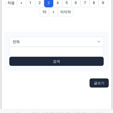
처음
«
1
2
3
4
5
6
7
8
9
10
»
마지막
검색
글쓰기