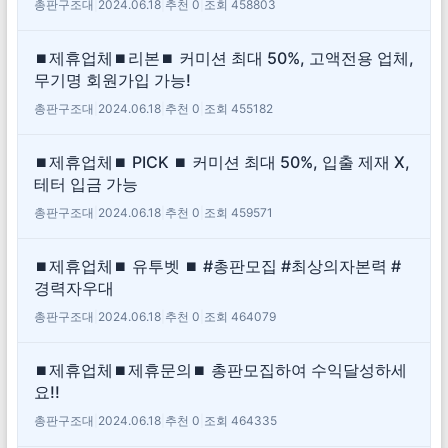
총판구조대
|
2024.06.18
|
추천 0
|
조회 458803
⏹제휴업체⏹리본⏹ 커미션 최대 50%, 고액전용 업체,
무기명 회원가입 가능!
총판구조대
|
2024.06.18
|
추천 0
|
조회 455182
⏹제휴업체⏹ PICK ⏹ 커미션 최대 50%, 입출 제재 X,
테터 입금 가능
총판구조대
|
2024.06.18
|
추천 0
|
조회 459571
⏹제휴업체⏹ 유투벳 ⏹ #총판모집 #최상의자본력 #
경력자우대
총판구조대
|
2024.06.18
|
추천 0
|
조회 464079
⏹제휴업체⏹제휴문의⏹ 총판모집하여 수익달성하세
요!!
총판구조대
|
2024.06.18
|
추천 0
|
조회 464335