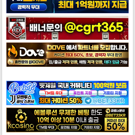
도브총판모집