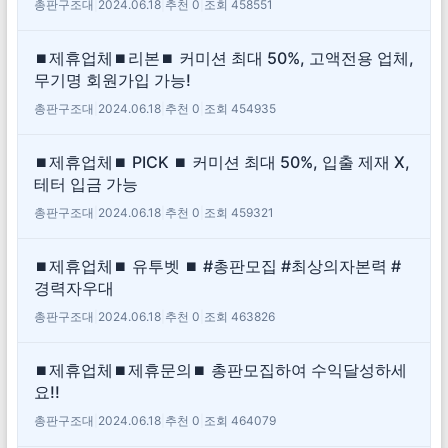
총판구조대
|
2024.06.18
|
추천 0
|
조회 458551
⏹제휴업체⏹리본⏹ 커미션 최대 50%, 고액전용 업체,
무기명 회원가입 가능!
총판구조대
|
2024.06.18
|
추천 0
|
조회 454935
⏹제휴업체⏹ PICK ⏹ 커미션 최대 50%, 입출 제재 X,
테터 입금 가능
총판구조대
|
2024.06.18
|
추천 0
|
조회 459321
⏹제휴업체⏹ 유투벳 ⏹ #총판모집 #최상의자본력 #
경력자우대
총판구조대
|
2024.06.18
|
추천 0
|
조회 463826
⏹제휴업체⏹제휴문의⏹ 총판모집하여 수익달성하세
요!!
총판구조대
|
2024.06.18
|
추천 0
|
조회 464079