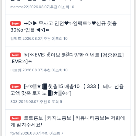
mamma22
|
2026.08.07
|
추천 0
|
조회 10
➡️▷▶ 무사고 안전❤️✨임팩트✨❤️신규 첫충
New
30%or입플 ◀◁⬅️
임팩트
|
2026.08.07
|
추천 0
|
조회 10
✴️[⭐️:EVE: ✌️이브벳✌️다양한 이벤트 [검증완료]
New
:EVE:⭐️]✴️
이브벳
|
2026.08.07
|
추천 0
|
조회 10
[✅✡️▒★[█ 첫충15 매충10 【 333 】 테더 전용
New
고액 맞춤 토지노 █]★▒✡️✅]
333
|
2026.08.07
|
추천 0
|
조회 9
토토홍보 | 카지노홍보 | 커뮤니티홍보는 저희에
New
게 맡겨주세요!
fgvfd
|
2026.08.07
|
추천 0
|
조회 7