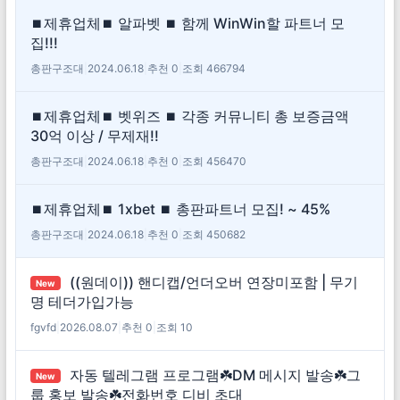
⏹제휴업체⏹ 알파벳 ⏹ 함께 WinWin할 파트너 모
집!!!
총판구조대
|
2024.06.18
|
추천 0
|
조회 466794
⏹제휴업체⏹ 벳위즈 ⏹ 각종 커뮤니티 총 보증금액
30억 이상 / 무제재!!
총판구조대
|
2024.06.18
|
추천 0
|
조회 456470
⏹제휴업체⏹ 1xbet ⏹ 총판파트너 모집! ~ 45%
총판구조대
|
2024.06.18
|
추천 0
|
조회 450682
((원데이)) 핸디캡/언더오버 연장미포함 | 무기
New
명 테더가입가능
fgvfd
|
2026.08.07
|
추천 0
|
조회 10
자동 텔레그램 프로그램☘️DM 메시지 발송☘️그
New
룹 홍보 발송☘️전화번호 디비 초대