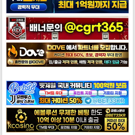
도브총판모집