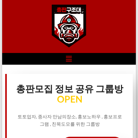
총판모집 정보 공유 그룹방
OPEN
토토업자, 종사자 만남의장소, 홍보노하우 , 홍보프로
그램 , 친목도모를 위한 그룹방