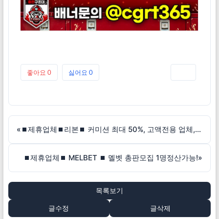
좋아요
0
싫어요
0
인쇄
«
⏹제휴업체⏹리본⏹ 커미션 최대 50%, 고액전용 업체, 무기명 회원가입 가능!
⏹제휴업체⏹ MELBET ⏹ 멜벳 총판모집 1명정산가능!
»
목록보기
글수정
글삭제