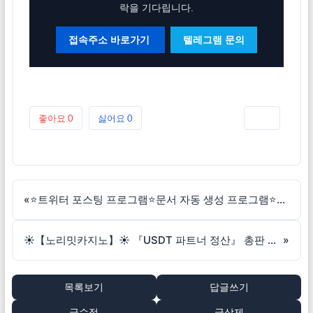
락을 기다립니다.
접속주소 바로가기
텔레그램 문의
좋아요
0
싫어요
0
인쇄
«
⭐트위터 포스팅 프로그램⭐문서 자동 생성 프로그램⭐업데이트 무상 제공
☀️【노리밋카지노】☀️ 『USDT 파트너 정산』 총판 모집중 ✅
»
목록보기
답글쓰기
글수정
글삭제