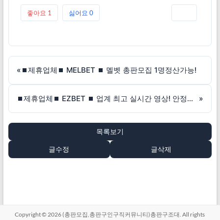
좋아요
1
싫어요
0
인쇄
«
⏹제휴업체⏹ MELBET ⏹ 멜벳 총판모집 1명정산가능!
⏹제휴업체⏹ EZBET ⏹ 업계 최고 실시간 영상! 안정적인 커미션! 죽장 매주 정산!
»
목록보기
글수정
글삭제
Copyright © 2026
(총판모집,총판구인구직커뮤니티)총판구조대
. All rights