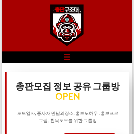
총판모집 정보 공유 그룹방
OPEN
토토업자, 종사자 만남의장소, 홍보노하우 , 홍보프로
그램 , 친목도모를 위한 그룹방