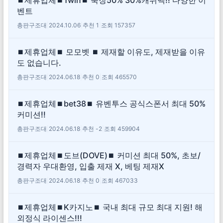
벤트
총판구조대
|
2024.10.06
|
추천 1
|
조회 157357
⏹제휴업체⏹ 모모벳 ⏹ 제재할 이유도, 제재받을 이유
도 없습니다.
총판구조대
|
2024.06.18
|
추천 0
|
조회 465570
⏹제휴업체⏹bet38⏹ 유벤투스 공식스폰서 최대 50%
커미션!!
총판구조대
|
2024.06.18
|
추천 -2
|
조회 459904
⏹제휴업체⏹도브(DOVE)⏹ 커미션 최대 50%, 초보/
경력자 우대환영, 입출 제재 X, 베팅 제재X
총판구조대
|
2024.06.18
|
추천 0
|
조회 467033
⏹제휴업체⏹K카지노⏹ 국내 최대 규모 최대 지원! 해
외정식 라이센스!!!