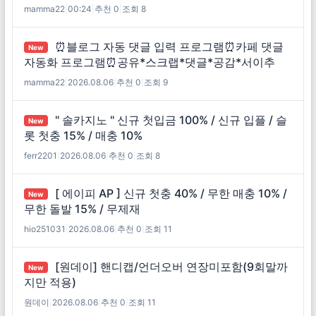
mamma22
|
00:24
|
추천 0
|
조회 8
⏰블로그 자동 댓글 입력 프로그램⏰카페 댓글
New
자동화 프로그램⏰공유*스크랩*댓글*공감*서이추
mamma22
|
2026.08.06
|
추천 0
|
조회 9
" 솔카지노 " 신규 첫입금 100% / 신규 입플 / 슬
New
롯 첫충 15% / 매충 10%
ferr2201
|
2026.08.06
|
추천 0
|
조회 8
[ 에이피 AP ] 신규 첫충 40% / 무한 매충 10% /
New
무한 돌발 15% / 무제재
hio251031
|
2026.08.06
|
추천 0
|
조회 11
[원데이] 핸디캡/언더오버 연장미포함(9회말까
New
지만 적용)
원데이
|
2026.08.06
|
추천 0
|
조회 11