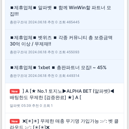
⏹제휴업체⏹ 알파벳 ⏹ 함께 WinWin할 파트너 모
집!!!
총판구조대
|
2024.06.18
|
추천 0
|
조회 465445
⏹제휴업체⏹ 벳위즈 ⏹ 각종 커뮤니티 총 보증금액
30억 이상 / 무제재!!
총판구조대
|
2024.06.18
|
추천 0
|
조회 455093
⏹제휴업체⏹ 1xbet ⏹ 총판파트너 모집! ~ 45%
총판구조대
|
2024.06.18
|
추천 0
|
조회 449314
] A [★ No.1 토지노▶ALPHA BET (알파벳)◀
New
배팅한도 무제한 [검증완료] ★] A [
알파벳
|
05:39
|
추천 0
|
조회 1
❌[✴️]✴️] 무제한 매충 무기명 가입가능 :✅: 벳 클
New
라우드 :✅: [✴️[✴️]❌