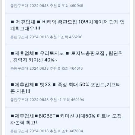
총판구조대
|
2024.06.18
|
추천 0
|
조회 460945
⏹ 제휴업체 ⏹ 비타임 총판모집 10년차메이저 답게 업
계최고대우!!!!
총판구조대
|
2024.06.18
|
추천 1
|
조회 456200
⏹제휴업체⏹ 우리토지노 ⏹ 토지노총판모집 , 팀단위
, 경력자 커미션 40%~
총판구조대
|
2024.06.18
|
추천 0
|
조회 464616
⏹제휴업체⏹ 벳33 ⏹ 죽장 최대 50% 포인트,기프티
콘 지원!!!
총판구조대
|
2024.06.18
|
추천 -1
|
조회 460194
⏹제휴업체⏹BIGBET⏹커미션 최대50% 파트너 모집
자본력 최고!
총판구조대
|
2024.06.18
|
추천 0
|
조회 467804